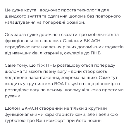
Це дуже крута і водночас проста технологія для
швидкого зняття та одягання шолома без повторного
налаштування на попередні розміри.
Ось зараз дуже доречно і сказати про мобільність та
функціональність шолома. Оскільки BK-ACH
передбачає встановлення різних допоміжних гаджетів
від навушників, ліхтариків, окулярів до ПНБ.
Саме тому, що ті ж ПНБ розташовуються попереду
шолома та мають певну вагу – вони створюють
додаткове навантаження, зокрема на шию. Саме тут
входить у гру система BOA fix system, що рівномірно
розподіляє вагу по всьому шолому кількома простими
рухами.
Шолом BK-ACH створений не тільки з крутими
функціональними характеристиками, але і великою
турботою про Ваш комфорт при його носінні.