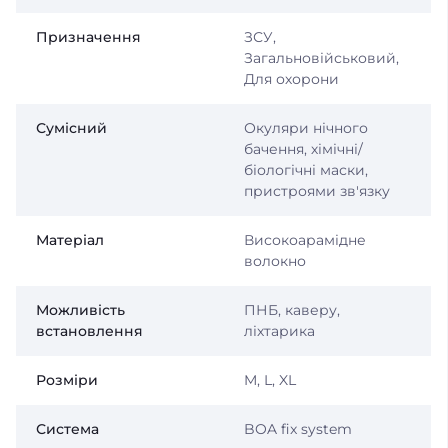
Призначення
ЗСУ,
Загальновійськовий,
Для охорони
Сумісний
Окуляри нічного
бачення, хімічні/
біологічні маски,
пристроями зв'язку
Матеріал
Високоарамідне
волокно
Можливість
ПНБ, каверу,
встановлення
ліхтарика
Розміри
M, L, XL
Система
BOA fix system