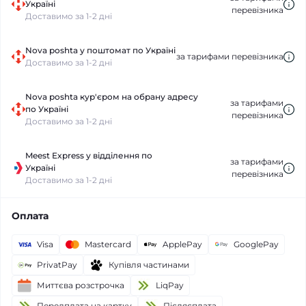
Україні
перевізника
Доставимо за 1-2 дні
Nova poshta у поштомат по Україні
за тарифами перевізника
Доставимо за 1-2 дні
Nova poshta кур'єром на обрану адресу
за тарифами
по Україні
перевізника
Доставимо за 1-2 дні
Meest Express у відділення по
за тарифами
Україні
перевізника
Доставимо за 1-2 дні
Оплата
Visa
Mastercard
ApplePay
GooglePay
PrivatPay
Купівля частинами
Миттєва розстрочка
LiqPay
Передплата на картку
Пiслясплата