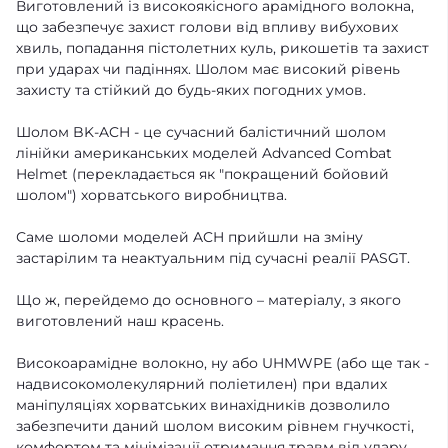
Виготовлений із високоякісного арамідного волокна,
що забезпечує захист голови від впливу вибухових
хвиль, попадання пістолетних куль, рикошетів та захист
при ударах чи падіннях. Шолом має високий рівень
захисту та стійкий до будь-яких погодних умов.
Шолом BK-ACH - це сучасний балістичний шолом
лінійки американських моделей Advanced Combat
Helmet (перекладається як "покращений бойовий
шолом") хорватського виробництва.
Саме шоломи моделей ACH прийшли на зміну
застарілим та неактуальним під сучасні реалії PASGT.
Що ж, перейдемо до основного – матеріалу, з якого
виготовлений наш красень.
Високоарамідне волокно, ну або UHMWPE (або ще так -
надвисокомолекулярний поліетилен) при вдалих
маніпуляціях хорватських винахідників дозволило
забезпечити даний шолом високим рівнем гнучкості,
комфортом та мінімізації отримання травм від удару