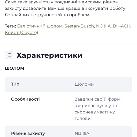
Саме така зручність у поєднанні з високим рівнем
захисту дозволить Вам ще краще виконувати роботу
без зайвих незручностей та проблем.
Теги:
Балістичний шолом
,
Sestan-Busch
,
NIJ IIIA
,
BK-ACH
,
Койот (Coyote)
Характеристики
ШОЛОМ
Тип
Шоломи
Особливості
Завдяки своїй формі
закриває вушну та
скроневу частину
голови
Рівень захисту
NIJ IIIА