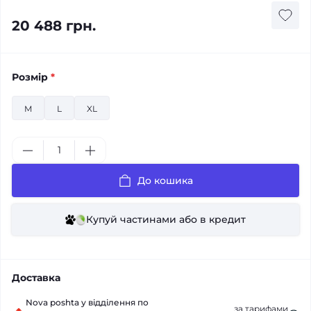
20 488 грн.
Розмір
*
M
L
XL
До кошика
Купуй частинами або в кредит
Доставка
Nova poshta у відділення по
за тарифами