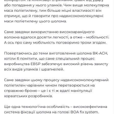
або попадання у нього уламків. Чим вище молекулярна
маса поліетилену, тим більше міцні властивості він
отримує, що й говорити про надвисокомолекулярні
маси поліетилену цього шолома.
Саме завдяки використанню високоарамідного
волокна вдалося досягти легкості, а отже – мобільності.
А ось про саму мобільність поговоримо трохи згодом.
Повертаючись до теми виготовлення шолома BK-ACH,
хотіли б помітити, що саме спеціальний процес
виробництва EBSP забезпечує високий рівень захисту
всіх видів уламків і шрапнелей.
Саме завдяки цьому процесу надвисокомолекулярний
поліетилен чарівним чином перетворюється на
справжню броню – це і є ті ж вдалі маніпуляції
хорватських розробників.
Ще одна технологічна особливість – високоефективна
система фіксації шолома на голові BOA fix system.