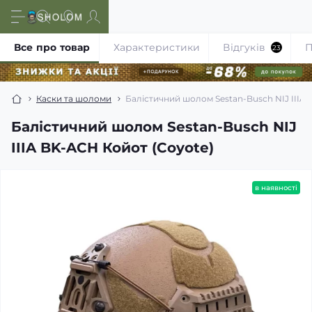
Все про товар
Характеристики
Відгуків
П
23
Каски та шоломи
Балістичний шолом Sestan-Busch NIJ IIIA
Балістичний шолом Sestan-Busch NIJ
IIIA BK-ACH Койот (Coyote)
в наявності