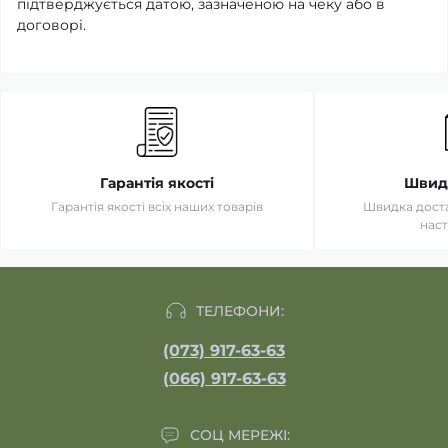
підтверджується датою, зазначеною на чеку або в
договорі.
Гарантія якості
Швид
Гарантія якості всіх наших товарів
Швидка достав
нас
ТЕЛЕФОНИ:
(073) 917-63-63
(066) 917-63-63
СОЦ МЕРЕЖІ: