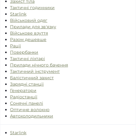
Захист тіла
Тактичні годинники
Starlink
Військовий одяг
Прилади для зв'язку
Військове взуття
Разом дешевше
Рації
Повербанки
Тактичні ліхтарі
Прилади нічного бачення
Тактичний інструмент
Балістичний захист
Зарядні станції
Генератори
Радіостанції
Сонячні панелі
Оптичне волокно
Автохолодильники
Starlink