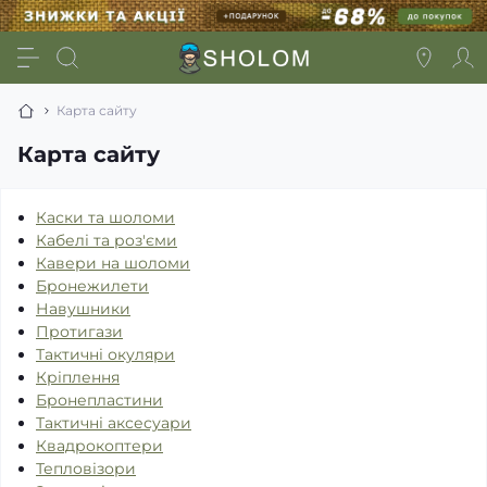
Карта сайту
Карта сайту
Каски та шоломи
Кабелі та роз'єми
Кавери на шоломи
Бронежилети
Навушники
Протигази
Тактичні окуляри
Кріплення
Бронепластини
Тактичні аксесуари
Квадрокоптери
Тепловізори