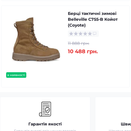
Берці тактичні зимові
Belleville C755-B Койот
(Coyote)
11 888 грн.
10 488 грн.
в наявності
Гарантія якості
Шви
Гарантія якості всіх наших товарів
Швидка дост