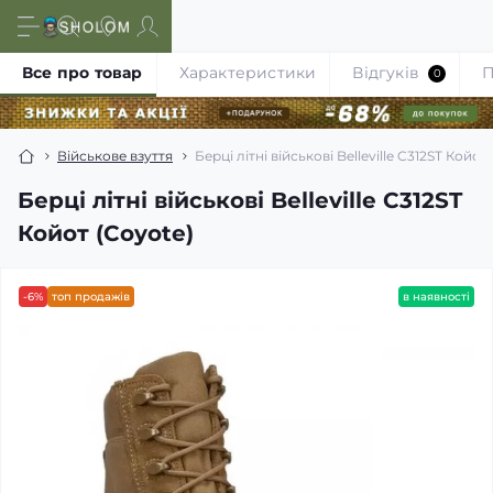
Все про товар
Характеристики
Відгуків
П
0
Військове взуття
Берці літні військові Belleville C312ST Койот
Берці літні військові Belleville C312ST
Койот (Coyote)
-6%
топ продажів
в наявності