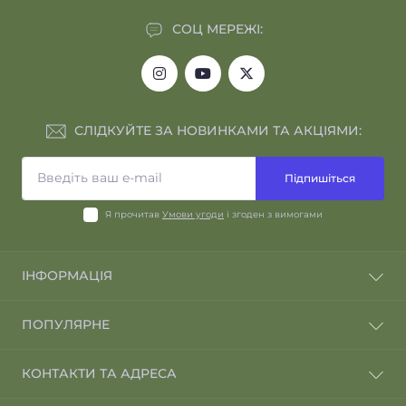
СОЦ МЕРЕЖІ:
СЛІДКУЙТЕ ЗА НОВИНКАМИ ТА АКЦІЯМИ:
Підпишіться
Я прочитав
Умови угоди
і згоден з вимогами
ІНФОРМАЦІЯ
Відгуки про магазин
ПОПУЛЯРНЕ
Відгуки клієнтів
Повернення та обмін
Навушники
КОНТАКТИ ТА АДРЕСА
Умови угоди
Бронепластини
Політика безпеки
Тактичні аксесуари