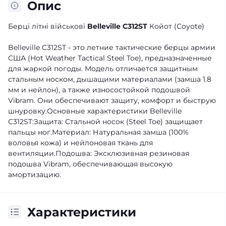
Опис
Берці літні військові
Belleville C312ST
Койот (Coyote)
Belleville C312ST - это летние тактические берцы армии
США (Hot Weather Tactical Steel Toe), предназначенные
для жаркой погоды. Модель отличается защитным
стальным носком, дышащими материалами (замша 1.8
мм и нейлон), а также износостойкой подошвой
Vibram. Они обеспечивают защиту, комфорт и быструю
шнуровку.Основные характеристики Belleville
C312ST:Защита: Стальной носок (Steel Toe) защищает
пальцы ног.Материал: Натуральная замша (100%
воловья кожа) и нейлоновая ткань для
вентиляции.Подошва: Эксклюзивная резиновая
подошва Vibram, обеспечивающая высокую
амортизацию.
Характеристики