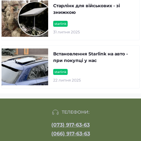
Старлінк для військових - зі
знижкою
starlink
31 липня 2025
Встановлення Starlink на авто -
при покупці у нас
starlink
22 липня 2025
ТЕЛЕФОНИ:
(073) 917-63-63
(066) 917-63-63