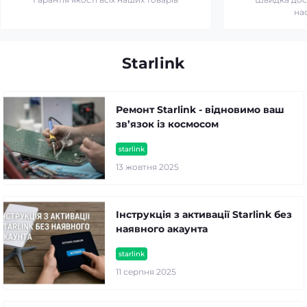
на
Starlink
Ремонт Starlink - відновимо ваш
зв’язок із космосом
starlink
13 жовтня 2025
Інструкція з активації Starlink без
наявного акаунта
starlink
11 серпня 2025