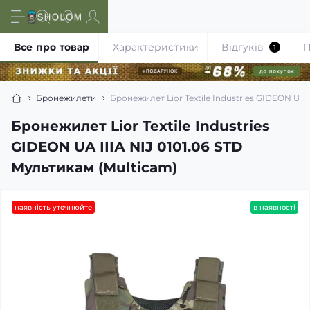
Все про товар
Характеристики
Відгуків
П
1
Бронежилети
Бронежилет Lior Textile Industries GIDEON UA 
Бронежилет Lior Textile Industries
GIDEON UA ІІІА NIJ 0101.06 STD
Мультикам (Multicam)
наявність уточнюйте
в наявності