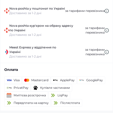
Nova poshta у поштомат по Україні
за тарифами перевізника
Доставимо за 1-2 дні
Nova poshta кур'єром на обрану адресу
за тарифами
по Україні
перевізника
Доставимо за 1-2 дні
Meest Express у відділення по
за тарифами
Україні
перевізника
Доставимо за 1-2 дні
Оплата
Visa
Mastercard
ApplePay
GooglePay
PrivatPay
Купівля частинами
Миттєва розстрочка
LiqPay
Передплата на картку
Пiслясплата