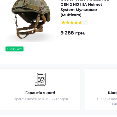
GEN 2 NIJ IIIA Helmet
System Мультикам
(Multicam)
9 288 грн.
в наявності
Гарантія якості
Шви
Гарантія якості всіх наших товарів
Швидка дост
на