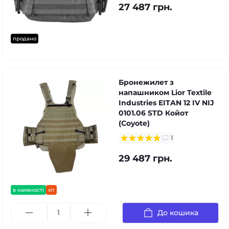
27 487 грн.
продано
Бронежилет з
напашником Lior Textile
Industries EITAN 12 IV NIJ
0101.06 STD Койот
(Coyote)
1
29 487 грн.
в наявності
хіт
До кошика