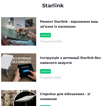
Starlink
Ремонт Starlink - відновимо ваш
зв’язок із космосом
starlink
13 жовтня 2025
Інструкція з активації Starlink без
наявного акаунта
starlink
11 серпня 2025
Старлінк для військових - зі
знижкою