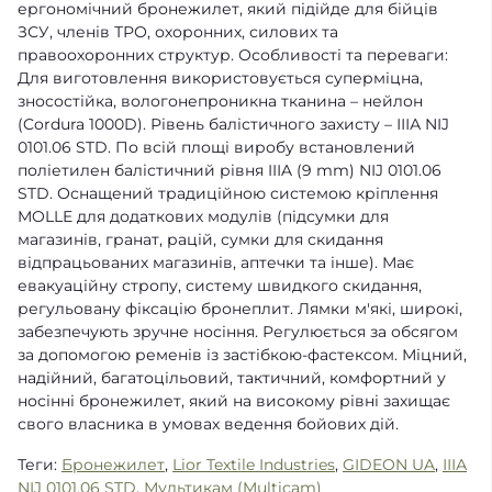
ергономічний бронежилет, який підійде для бійців
ЗСУ, членів ТРО, охоронних, силових та
правоохоронних структур. Особливості та переваги:
Для виготовлення використовується суперміцна,
зносостійка, вологонепроникна тканина – нейлон
(Cordura 1000D). Рівень балістичного захисту – ІІІА NIJ
0101.06 STD. По всій площі виробу встановлений
поліетилен балістичний рівня IIIA (9 mm) NIJ 0101.06
STD. Оснащений традиційною системою кріплення
MOLLE для додаткових модулів (підсумки для
магазинів, гранат, рацій, сумки для скидання
відпрацьованих магазинів, аптечки та інше). Має
евакуаційну стропу, систему швидкого скидання,
регульовану фіксацію бронеплит. Лямки м'які, широкі,
забезпечують зручне носіння. Регулюється за обсягом
за допомогою ременів із застібкою-фастексом. Міцний,
надійний, багатоцільовий, тактичний, комфортний у
носінні бронежилет, який на високому рівні захищає
свого власника в умовах ведення бойових дій.
Теги:
Бронежилет
,
Lior Textile Industries
,
GIDEON UA
,
ІІІА
NIJ 0101.06 STD
,
Мультикам (Multicam)