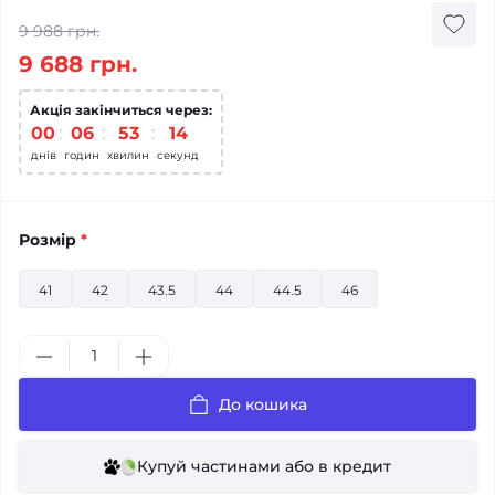
9 988 грн.
9 688 грн.
Акція закінчиться через:
00
:
06
:
53
:
14
днів
годин
хвилин
секунд
Розмір
*
41
42
43.5
44
44.5
46
До кошика
Купуй частинами або в кредит