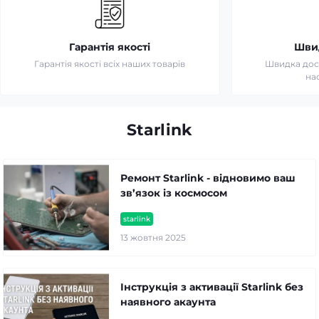
Гарантія якості
Шви
Гарантія якості всіх наших товарів
Швидка дост
на
Starlink
Ремонт Starlink - відновимо ваш
зв’язок із космосом
starlink
13 жовтня 2025
Інструкція з активації Starlink без
наявного акаунта