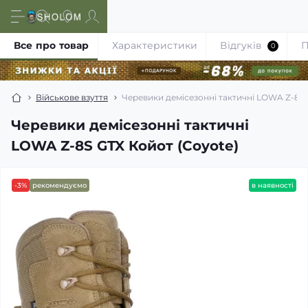
Все про товар
Характеристики
Відгуків
П
0
Військове взуття
Черевики демісезонні тактичні LOWA Z-8S 
Черевики демісезонні тактичні
LOWA Z-8S GTX Койот (Coyote)
-3%
рекомендуємо
в наявності