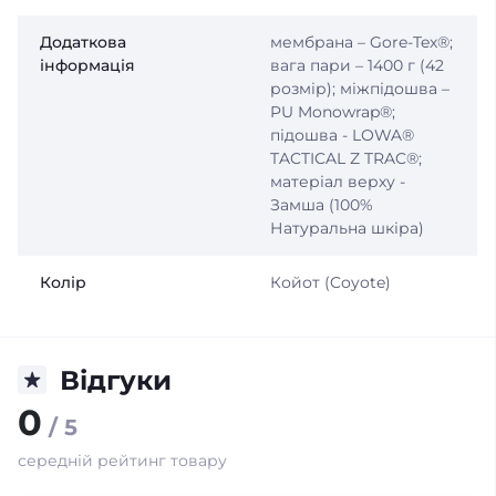
Додаткова
мембрана – Gore-Tex®;
інформація
вага пари – 1400 г (42
розмір); міжпідошва –
PU Monowrap®;
підошва - LOWA®
TACTICAL Z TRAC®;
матеріал верху -
Замша (100%
Натуральна шкіра)
Колір
Койот (Coyote)
Відгуки
0
/ 5
середній рейтинг товару