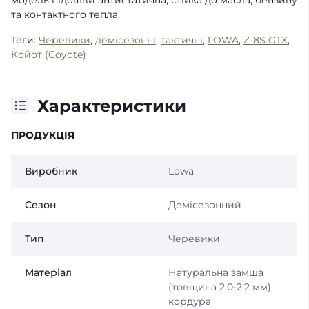
та контактного тепла.
Теги:
Черевики
,
демісезонні
,
тактичні
,
LOWA
,
Z-8S GTX
,
Койот (Coyote)
Характеристики
ПРОДУКЦІЯ
Виробник
Lowa
Сезон
Демісезонний
Тип
Черевики
Матеріал
Натуральна замша
(товщина 2.0-2.2 мм);
кордура