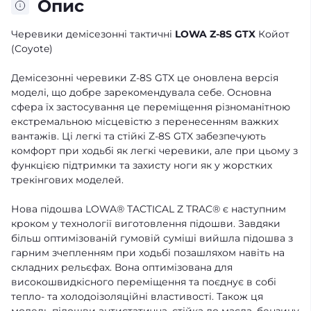
Опис
Черевики демісезонні тактичні
LOWA Z-8S GTX
Койот
(Coyote)
Демісезонні черевики Z-8S GTX це оновлена ​​версія
моделі, що добре зарекомендувала себе. Основна
сфера їх застосування це переміщення різноманітною
екстремальною місцевістю з перенесенням важких
вантажів. Ці легкі та стійкі Z-8S GTX забезпечують
комфорт при ходьбі як легкі черевики, але при цьому з
функцією підтримки та захисту ноги як у жорстких
трекінгових моделей.
Нова підошва LOWA® TACTICAL Z TRAC® є наступним
кроком у технології виготовлення підошви. Завдяки
більш оптимізованій гумовій суміші вийшла підошва з
гарним зчепленням при ходьбі позашляхом навіть на
складних рельєфах. Вона оптимізована для
високошвидкісного переміщення та поєднує в собі
тепло- та холодоізоляційні властивості. Також ця
модель підошви антистатична, стійка до масла, бензину