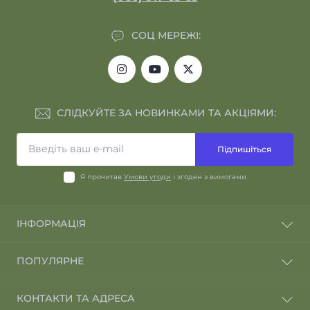
СОЦ МЕРЕЖІ:
СЛІДКУЙТЕ ЗА НОВИНКАМИ ТА АКЦІЯМИ:
Підпишіться
Я прочитав
Умови угоди
і згоден з вимогами
ІНФОРМАЦІЯ
Відгуки про магазин
ПОПУЛЯРНЕ
Відгуки клієнтів
Повернення та обмін
Навушники
КОНТАКТИ ТА АДРЕСА
Умови угоди
Бронепластини