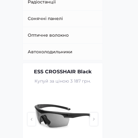
Радіостанції
Сонячні панелі
Оптичне волокно
Автохолодильники
ESS CROSSHAIR Black
GIDEO
Купуй за ціною 3 187 грн.
Купуй за ц