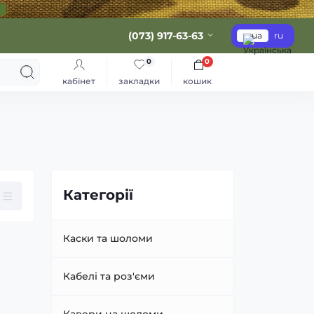
(073) 917-63-63
ua
ru
0
0
кабінет
закладки
кошик
Категорії
Каски та шоломи
Кабелі та роз'єми