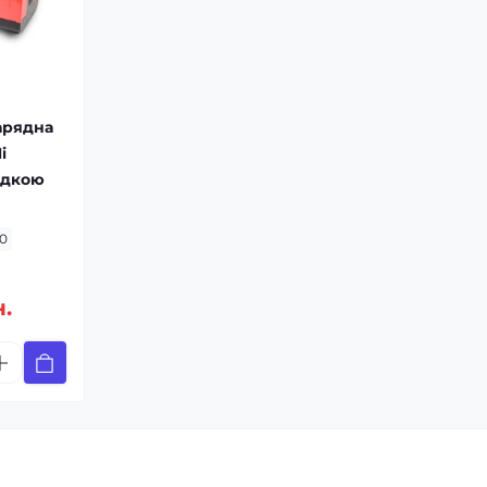
арядна
i
идкою
10
н.