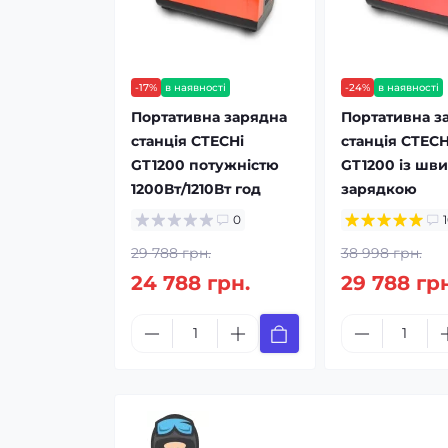
-17%
в наявності
-24%
в наявності
Портативна зарядна
Портативна з
станція CTECHi
станція CTECH
GT1200 потужністю
GT1200 із шв
1200Вт/1210Вт год
зарядкою
0
29 788 грн.
38 998 грн.
24 788 грн.
29 788 гр