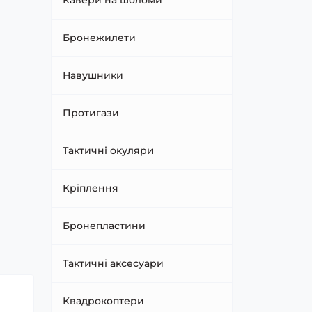
Кавери на шоломи
Бронежилети
Навушники
Протигази
Тактичні окуляри
Кріплення
Бронепластини
Тактичні аксесуари
Квадрокоптери