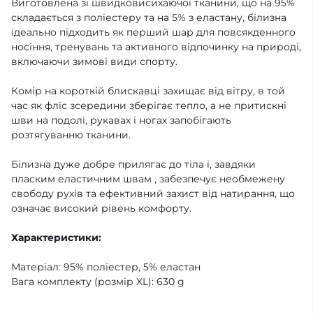
Виготовлена зі швидковисихаючої тканини, що на 95%
складається з поліестеру та на 5% з еластану, білизна
ідеально підходить як перший шар для повсякденного
носіння, тренувань та активного відпочинку на природі,
включаючи зимові види спорту.
Комір на короткій блискавці захищає від вітру, в той
час як фліс зсередини зберігає тепло, а не притискні
шви на подолі, рукавах і ногах запобігають
розтягуванню тканини.
Білизна дуже добре прилягає до тіла і, завдяки
пласким еластичним швам , забезпечує необмежену
свободу рухів та ефективний захист від натирання, що
означає високий рівень комфорту.
Характеристики:
Матеріал: 95% поліестер, 5% еластан
Вага комплекту (розмір XL): 630 g