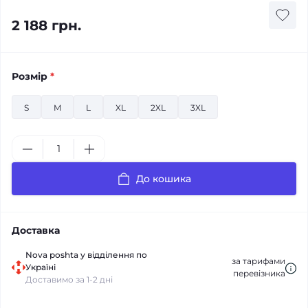
2 188 грн.
Розмір
*
S
M
L
XL
2XL
3XL
До кошика
Доставка
Nova poshta у відділення по
за тарифами
Україні
перевізника
Доставимо за 1-2 дні