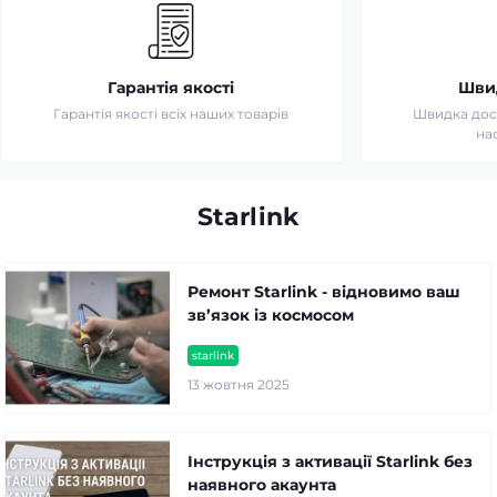
Гарантія якості
Шви
Гарантія якості всіх наших товарів
Швидка дост
на
Starlink
Ремонт Starlink - відновимо ваш
зв’язок із космосом
starlink
13 жовтня 2025
Інструкція з активації Starlink без
наявного акаунта