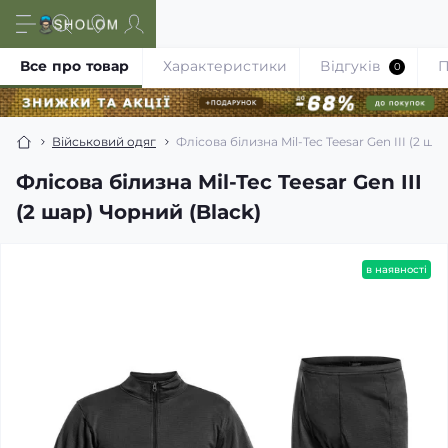
Все про товар
Характеристики
Відгуків
П
0
Військовий одяг
Флісова білизна Mil-Tec Teesar Gen III (2 ша
Флісова білизна Mil-Tec Teesar Gen III
(2 шар) Чорний (Black)
в наявності