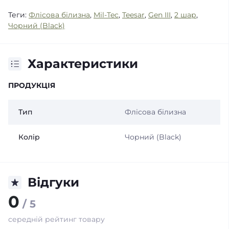
Теги:
Флісова білизна
,
Mil-Tec
,
Teesar
,
Gen III
,
2 шар
,
Чорний (Black)
Характеристики
ПРОДУКЦІЯ
Тип
Флісова білизна
Колір
Чорний (Black)
Відгуки
0
/ 5
середній рейтинг товару