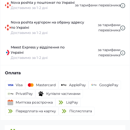
Nova poshta у поштомат по Україні
за тарифами перевізника
Доставимо за 1-2 дні
Nova poshta кур'єром на обрану адресу
за тарифами
по Україні
перевізника
Доставимо за 1-2 дні
Meest Express у відділення по
за тарифами
Україні
перевізника
Доставимо за 1-2 дні
Оплата
Visa
Mastercard
ApplePay
GooglePay
PrivatPay
Купівля частинами
Миттєва розстрочка
LiqPay
Передплата на картку
Пiслясплата