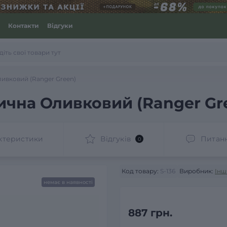
Контакти
Відгуки
ивковий (Ranger Green)
ична Оливковий (Ranger Gr
ктеристики
Відгуків
Питан
0
Код товару:
S-136
Виробник:
Інш
немає в наявності
887 грн.