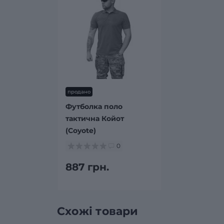
продано
Футболка поло
тактична Койот
(Coyote)
0
887 грн.
Схожі товари