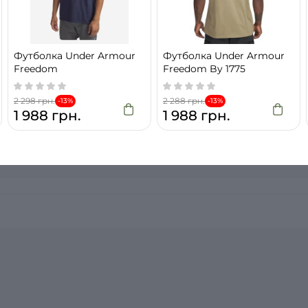
овар, станьте першим і задайте своє питання.
Футболка Under Armour
Футболка Under Armour
Freedom
Freedom By 1775
2 298 грн.
2 288 грн.
-13%
-13%
1 988 грн.
1 988 грн.