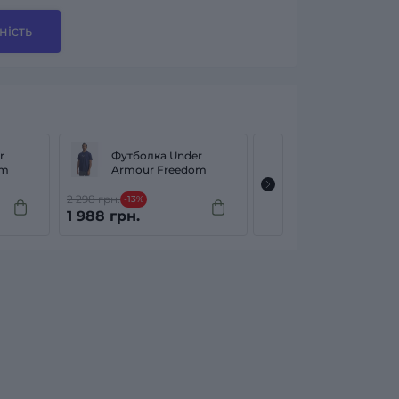
ність
r
Футболка Under
Футболка Unde
om
Armour Freedom
Armour Freedo
1775
2 298 грн.
2 288 грн.
-13%
-13%
1 988 грн.
1 988 грн.