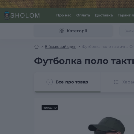
Про нас
Оплата
Доставка
Гарантія
Категорії
Військовий одяг
Футболка поло тактична Ол
Футболка поло такт
Все про товар
Хара
продано