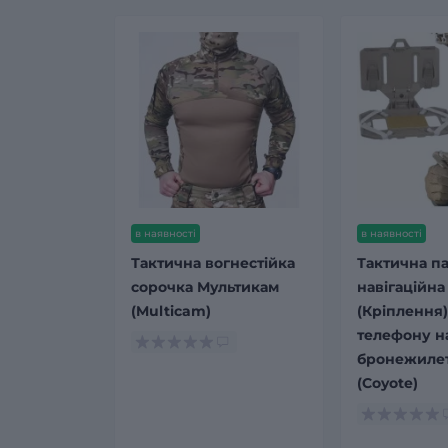
в наявності
в наявності
Тактична вогнестійка
Тактична п
сорочка Мультикам
навігаційна
(Multicam)
(Кріплення)
телефону н
бронежилет
(Coyote)