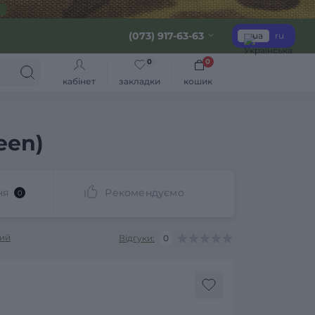
(073) 917-63-63
ua
ru
0
0
кабінет
закладки
кошик
een)
ня
Рекомендуємо
0
ий
Відгуки:
0