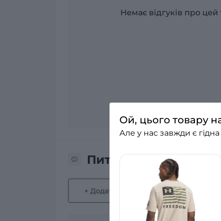
Немає відгуків про цей 
Ой, цього товару н
Але у нас завжди є гідна
Питання та відповіді
+ Додати питання