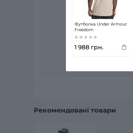
Немає питань про даний т
Футболка Under Armour
Freedom
1 988 грн.
Рекомендовані товари