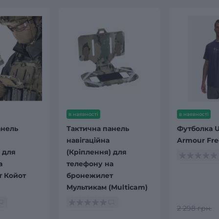
в наявності
в наявності
анель
Тактична панель
Футболка 
навігаційна
Armour Fr
 для
(Кріплення) для
а
телефону на
 Койот
бронежилет
Мультикам (Multicam)
2 298 грн.