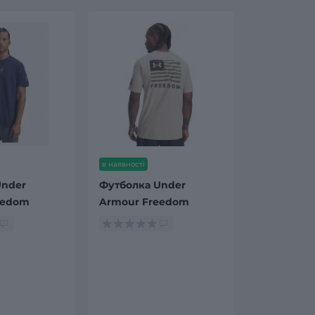
в наявності
Under
Футболка Under
eedom
Armour Freedom