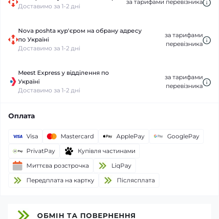
за тарифами перевізника
Доставимо за 1-2 дні
Nova poshta кур'єром на обрану адресу
за тарифами
по Україні
перевізника
Доставимо за 1-2 дні
Meest Express у відділення по
за тарифами
Україні
перевізника
Доставимо за 1-2 дні
Оплата
Visa
Mastercard
ApplePay
GooglePay
PrivatPay
Купівля частинами
Миттєва розстрочка
LiqPay
Передплата на картку
Пiслясплата
ОБМІН ТА ПОВЕРНЕННЯ