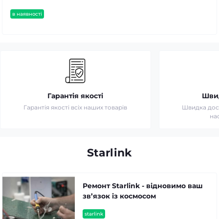
в наявності
Гарантія якості
Шви
Гарантія якості всіх наших товарів
Швидка дост
на
Starlink
Ремонт Starlink - відновимо ваш
зв’язок із космосом
starlink