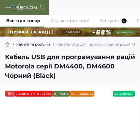
Все про товар
Характеристики
Відгуків
П
0
Кабелі та роз'єми
Кабель USB для програмування рацій Moto
Кабель USB для програмування рацій
Motorola серії DM4400, DM4600
Чорний (Black)
-10%
наявність уточнюйте
очікуємо
топ продажів
в наявності