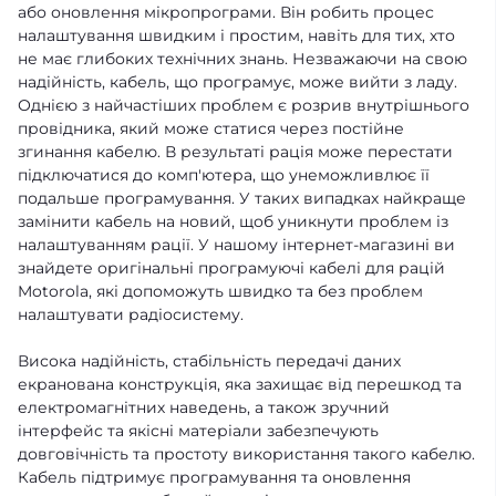
або оновлення мікропрограми. Він робить процес
налаштування швидким і простим, навіть для тих, хто
не має глибоких технічних знань. Незважаючи на свою
надійність, кабель, що програмує, може вийти з ладу.
Однією з найчастіших проблем є розрив внутрішнього
провідника, який може статися через постійне
згинання кабелю. В результаті рація може перестати
підключатися до комп'ютера, що унеможливлює її
подальше програмування. У таких випадках найкраще
замінити кабель на новий, щоб уникнути проблем із
налаштуванням рації. У нашому інтернет-магазині ви
знайдете оригінальні програмуючі кабелі для рацій
Motorola, які допоможуть швидко та без проблем
налаштувати радіосистему.
Висока надійність, стабільність передачі даних
екранована конструкція, яка захищає від перешкод та
електромагнітних наведень, а також зручний
інтерфейс та якісні матеріали забезпечують
довговічність та простоту використання такого кабелю.
Кабель підтримує програмування та оновлення