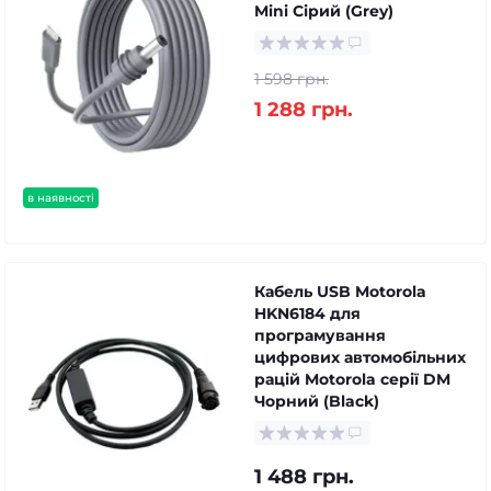
Mini Сірий (Grey)
1 598 грн.
1 288 грн.
в наявності
Кабель USB Motorola
HKN6184 для
програмування
цифрових автомобільних
рацій Motorola серії DM
Чорний (Black)
1 488 грн.