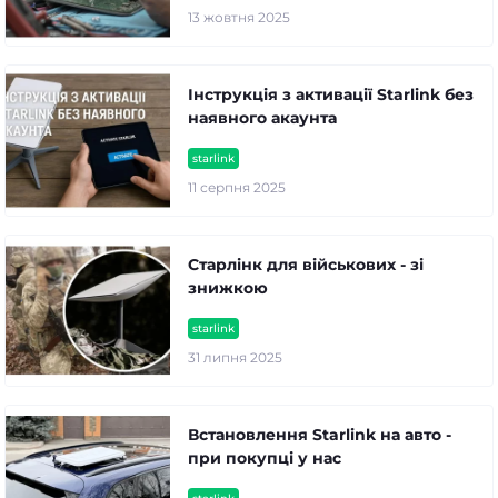
13 жовтня 2025
Інструкція з активації Starlink без
наявного акаунта
starlink
11 серпня 2025
Старлінк для військових - зі
знижкою
starlink
31 липня 2025
Встановлення Starlink на авто -
при покупці у нас