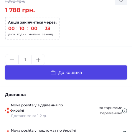
1 978 грн.
1 788 грн.
Акція закінчиться через:
00
10
00
32
днів
годин
хвилин
секунд
До кошика
Доставка
Nova poshta у відділення по
за тарифами
Україні
перевізника
Доставимо за 1-2 дні
Nova poshta у поштомат по Україні