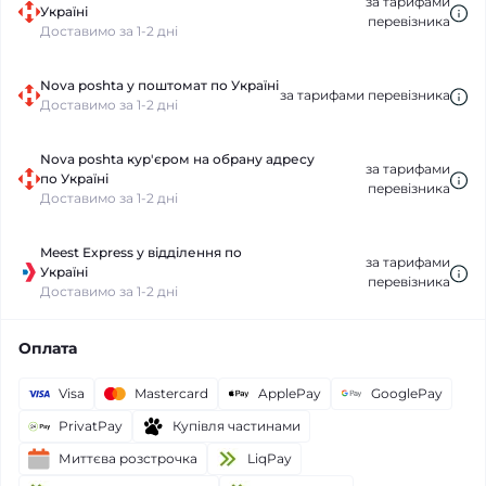
за тарифами
Україні
перевізника
Доставимо за 1-2 дні
Nova poshta у поштомат по Україні
за тарифами перевізника
Доставимо за 1-2 дні
Nova poshta кур'єром на обрану адресу
за тарифами
по Україні
перевізника
Доставимо за 1-2 дні
Meest Express у відділення по
за тарифами
Україні
перевізника
Доставимо за 1-2 дні
Оплата
Visa
Mastercard
ApplePay
GooglePay
PrivatPay
Купівля частинами
Миттєва розстрочка
LiqPay