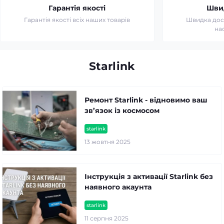
Гарантія якості
Шви
Гарантія якості всіх наших товарів
Швидка дост
на
Starlink
Ремонт Starlink - відновимо ваш
зв’язок із космосом
starlink
13 жовтня 2025
Інструкція з активації Starlink без
наявного акаунта
starlink
11 серпня 2025