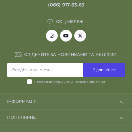
(066) 917-63-63
СОЦ МЕРЕЖІ:
СЛІДКУЙТЕ ЗА НОВИНКАМИ ТА АКЦІЯМИ:
Підпишіться
Я прочитав
Умови угоди
і згоден з вимогами
ІНФОРМАЦІЯ
Відгуки про магазин
ПОПУЛЯРНЕ
Відгуки клієнтів
Повернення та обмін
Навушники