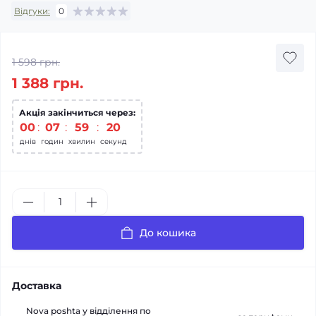
Відгуки:
0
1 598 грн.
1 388 грн.
Акція закінчиться через:
00
07
59
19
днів
годин
хвилин
секунд
До кошика
Доставка
Nova poshta у відділення по