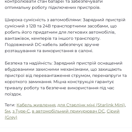
контролювати стан батареї та забезпечувати
оптимальну роботу підключених пристроїв.
Широка сумісність з автомобілями: Зарядний пристрій
сумісний з 12В та 24В транспортними засобами, що
робить його придатним для легкових автомобілів,
вантажівок, кемперів та іншого транспорту.
Подовжений DC-кабель забезпечує зручне
розташування та використання в салоні.
Безпека та надійність: Зарядний пристрій оснащений
вбудованими захисними механізмами, що захищають
пристрої від перевантаження струмом, перенапруги та
короткого замикання. Міцна конструкція гарантує
тривалу роботу та безпечне використання під час
поїздок.
Теги:
Кабель живлення
,
для Старлінк міні (Starlink Mini)
,
5м
,
з Type-C
,
в автомобільний прикурювач DC
,
Сірий
(Grey)