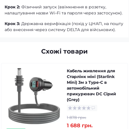
Крок 2:
Фізичний запуск (ввімкнення в розетку,
налаштування назви Wi-Fi та пароля через застосунок).
Крок 3:
Державна верифікація (похід у ЦНАП, на пошту
або внесення через систему DELTA для військових).
Схожі товари
Кабель живлення для
Старлінк міні (Starlink
Mini) 3м з Type-C в
автомобільний
прикурювач DC Сірий
(Grey)
1 878 грн.
1 688 грн.