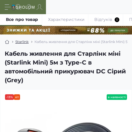
Все про товар
Характеристики
Відгуків
П
0
Starlink
Кабель живлення для Старлінк міні (Starlink Mini) 5
Кабель живлення для Старлінк міні
(Starlink Mini) 5м з Type-C в
автомобільний прикурювач DC Сірий
(Grey)
-13%
хіт
в наявності