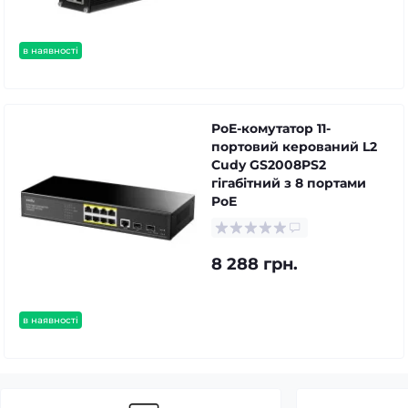
в наявності
PoE-комутатор 11-
портовий керований L2
Cudy GS2008PS2
гігабітний з 8 портами
PoE
8 288 грн.
в наявності