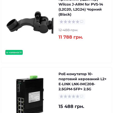
Wilcox J-ARM for PVS-14
(L2G20, L2G24) Чорний
(Black)
12 488 грн.
11 788 грн.
в наявності
PoE-комутатор 10-
портовий керований L2+
E-LINK LNK-IMC208-
2.5GPM-SFP+ 2.5G
15 488 грн.