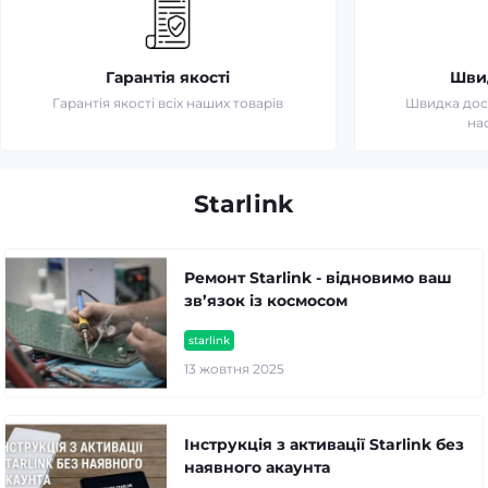
Гарантія якості
Шви
Гарантія якості всіх наших товарів
Швидка дост
на
Starlink
Ремонт Starlink - відновимо ваш
зв’язок із космосом
starlink
13 жовтня 2025
Інструкція з активації Starlink без
наявного акаунта