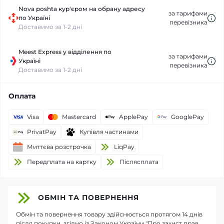
Nova poshta кур'єром на обрану адресу
за тарифами
по Україні
перевізника
Доставимо за 1-2 дні
Meest Express у відділення по
за тарифами
Україні
перевізника
Доставимо за 1-2 дні
Оплата
Visa
Mastercard
ApplePay
GooglePay
PrivatPay
Купівля частинами
Миттєва розстрочка
LiqPay
Передплата на картку
Пiслясплата
ОБМІН ТА ПОВЕРНЕННЯ
Обмін та повернення товару здійснюється протягом 14 днів
після покупки, згідно із Законом України "Про захист прав