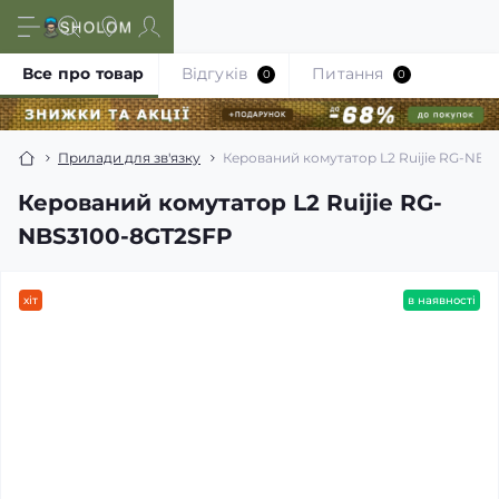
Все про товар
Відгуків
Питання
0
0
Прилади для зв'язку
Керований комутатор L2 Ruijie RG-NBS
Керований комутатор L2 Ruijie RG-
NBS3100-8GT2SFP
хіт
в наявності