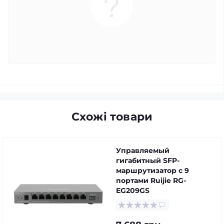
Схожі товари
Управляемый
гигабитный SFP-
маршрутизатор с 9
портами Ruijie RG-
EG209GS