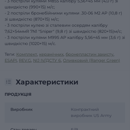
- 3 постріли кулями M855 калібру 5,56×45 мм (4,0 г) зі
швидкістю (990+15) м/с;
- 2 постріли бронебійними кулями .30-06 M2 AP (10,8 г)
зі швидкістю (870+15) м/с;
- 3 постріли кулею зі сталевим осердям калібру
7,62×54ммR 7N1 "Sniper" (9,8 г) зі швидкістю (820+15)м/с;
- 3 постріли кулями M995 AP калібру 5,56×45 мм (3,6 г) зі
швидкістю (1020+15) м/с.
Теги:
Комплект
,
керамічних
,
бронепластин захисту
,
ESAPI
,
REV.G
,
NIJ IV/ДСТУ 6
,
Оливковий (Ranger Green)
Характеристики
ПРОДУКЦІЯ
Виробник
Контрактний
виробник US Army
Стан товару
Б/В