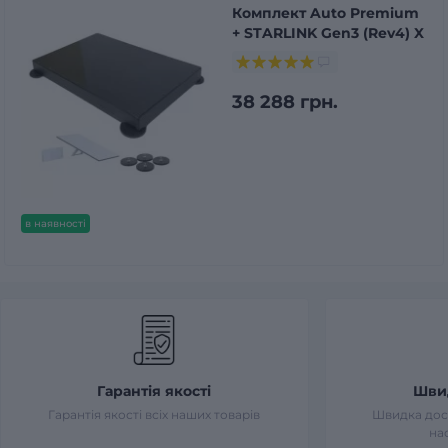
Комплект Auto Premium
+ STARLINK Gen3 (Rev4) X
38 288 грн.
в наявності
Гарантія якості
Шви
Гарантія якості всіх наших товарів
Швидка дост
на