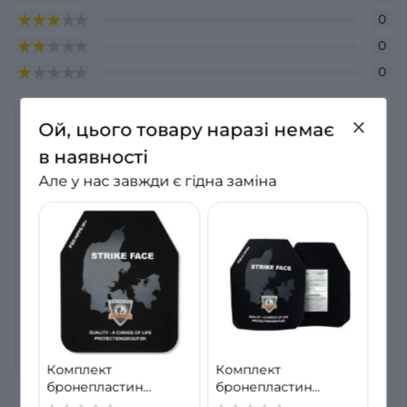
0
0
0
Ой, цього товару наразі немає
Немає відгуків про цей товар, станьте
в наявності
першим, залиште свій відгук.
Але у нас завжди є гідна заміна
Комплект
Комплект
бронепластин
бронепластин
захисту (бронеплити
захисту PROTECTION