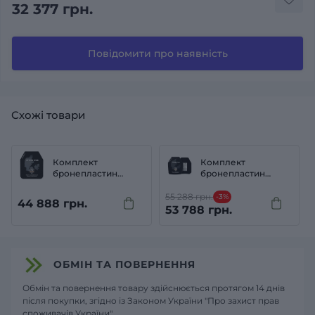
32 377 грн.
Повідомити про наявність
Схожі товари
Комплект
Комплект
бронепластин
бронепластин
захисту
захисту
(бронеплити для
PROTECTION GROUP
55 288 грн.
-3%
44 888 грн.
бронежилету)
DENMARK STRIKE
53 788 грн.
PROTECTION GROUP
FACE S-LW-Multi-
DENMARK STRIKE
NIJ3-ICW Чорний
FACE LEVEL 3 | PGD-
(Black)
LW+ Чорний (Black)
ОБМІН ТА ПОВЕРНЕННЯ
Обмін та повернення товару здійснюється протягом 14 днів
після покупки, згідно із Законом України "Про захист прав
споживачів України".