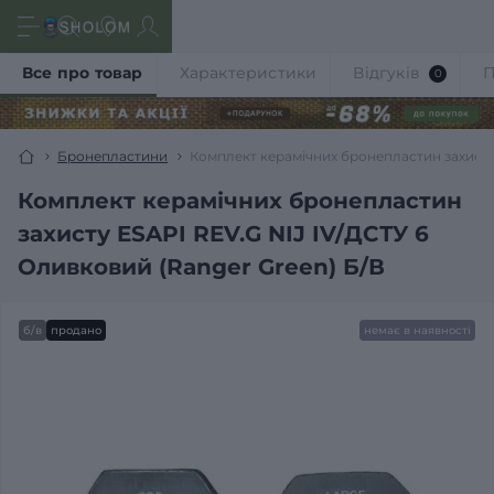
Все про товар
Характеристики
Відгуків
П
0
Бронепластини
Комплект керамічних бронепластин захисту 
Комплект керамічних бронепластин
захисту ESAPI REV.G NIJ IV/ДСТУ 6
Оливковий (Ranger Green) Б/В
б/в
продано
немає в наявності