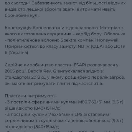
до сьогодні. Забезпечують захист від більшості відомих
видів стрілецької зброї та здатні витримати навіть
бронебійні кулі.
Конструкція бронеплатини є двошаровою. Матеріал з
якого виготовлена серцевина – карбід бору. Оболонка
- поліетиленове волокно Spektra компанії Honeywell.
Прирівнюється до класу захисту: NIJ IV (США) або ДСТУ
6 (Україна)
Серійне виробництво пластин ESAPI розпочалося у
2005 році. Версія Rev. G випускалася згідно зі
стандартом 2013 р., у якому розширено перелік загроз,
які мають витримувати плити під час іспитів.
Пластини витримують:
- 3 постріли сферичними кулями M80 7,62×51 мм (9,5 г)
зі швидкістю (840+15) м/с;
- 3 постріли кулями 7,62×54ммR LPS зі сталевим
сердечником та суцільнометалевою оболонкою (9,5 г)
зі швидкістю (840+15)м/с;