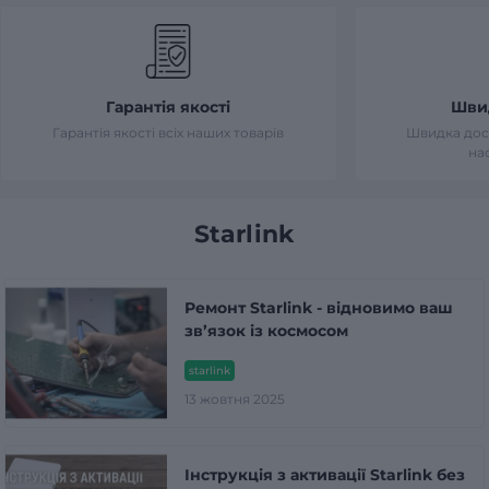
Гарантія якості
Шви
Гарантія якості всіх наших товарів
Швидка дост
на
Starlink
Ремонт Starlink - відновимо ваш
зв’язок із космосом
starlink
13 жовтня 2025
Інструкція з активації Starlink без