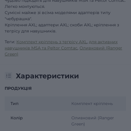
Чудово підходять для навушників MSA та Peltor Comtac.
Легко монтуються.
Сумісні майже зі всіма моделями адаптерів типу
"чебурашка".
Кріплення AXL; адаптери AXL; скоби AXL; кріплення з
тегрісу для навушників.
Теги:
Комплект кріплень з тегрісу AXL
,
для активних
навушників MSA та Peltor Comtac
,
Оливковий (Ranger
Green)
Характеристики
ПРОДУКЦІЯ
Тип
Комплект кріплень
Колір
Оливковий (Ranger
Green)