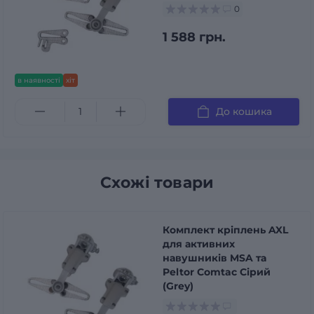
0
1 588 грн.
в наявності
хіт
До кошика
Схожі товари
Комплект кріплень AXL
для активних
навушників MSA та
Peltor Comtac Сірий
(Grey)