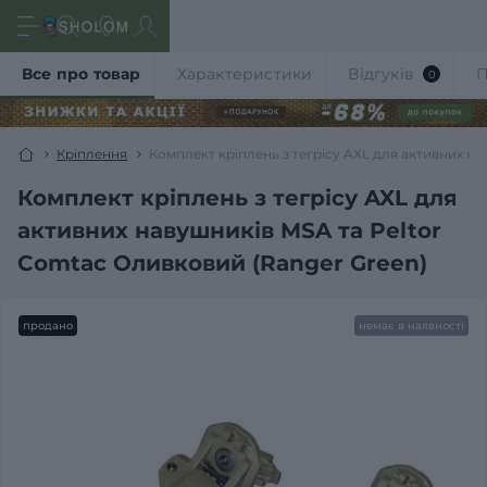
Все про товар
Характеристики
Відгуків
П
0
Кріплення
Комплект кріплень з тегрісу AXL для активних н
Комплект кріплень з тегрісу AXL для
активних навушників MSA та Peltor
Comtac Оливковий (Ranger Green)
продано
немає в наявності