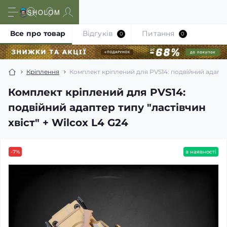
Все про товар
Відгуків
Питання
0
0
Кріплення
Комплект кріплений для PVS14: подвійний адаптер 
Комплект кріплений для PVS14:
подвійний адаптер типу "ластівчин
хвіст" + Wilcox L4 G24
-7%
в наявності