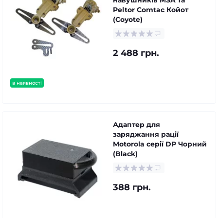
Peltor Comtac Койот
(Coyote)
2 488 грн.
в наявності
Адаптер для
заряджання рації
Motorola серії DP Чорний
(Black)
388 грн.