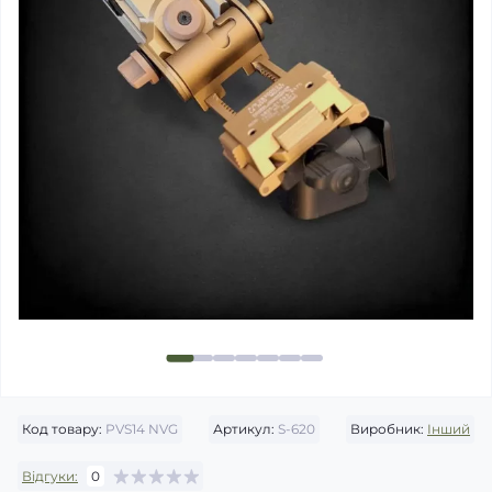
Код товару:
PVS14 NVG
Артикул:
S-620
Виробник:
Інший
Відгуки:
0