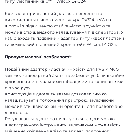
типу "ластівчин хвіст" + Wilcox L4 G24
Комплект призначений для встановлення та
використання нічного монокуляра PVS14 NVG на
шоломі з підвищеною стабільністю, зручністю та
можливістю швидкого налаштування під оператора. У
набір входить подвійний адаптер типу «хвост ластівки»
і алюмінієвий шоломний кронштейн Wilcox L4 G24.
Продукт має такі особливості:
Подвійний адаптер «ластівчин хвіст» для PVS14 NVG
замінює стандартний J-arm та забезпечує більш стійке
кріплення з мінімальними вібраціями та коливаннями
під час руху.
Конструкція з двома гніздами дозволяє гнучко
налаштовувати положення пристрою, включаючи
можливість швидкої зміни орієнтації для правого або
лівого ока.
Регулювання адаптера виконується за допомогою
шестигранного інструменту, включаючи можливість
зміщення кріплення вліво та вправо для точного