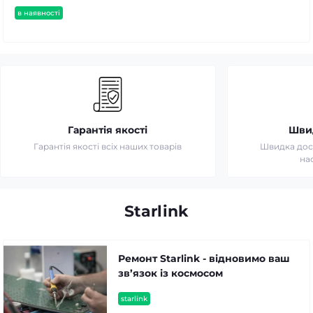
в наявності
Гарантія якості
Шви
Гарантія якості всіх наших товарів
Швидка дост
на
Starlink
Ремонт Starlink - відновимо ваш
зв’язок із космосом
starlink