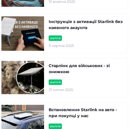
13 жовтня 2025
Інструкція з активації Starlink без
наявного акаунта
starlink
11 серпня 2025
Старлінк для військових - зі
знижкою
starlink
31 липня 2025
Встановлення Starlink на авто -
при покупці у нас
starlink