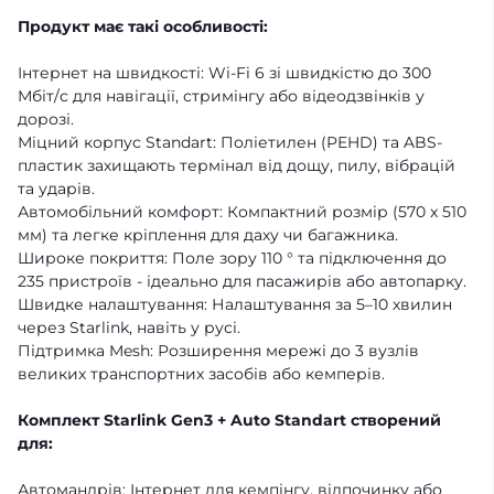
Продукт має такі особливості:
Інтернет на швидкості: Wi-Fi 6 зі швидкістю до 300
Мбіт/с для навігації, стримінгу або відеодзвінків у
дорозі.
Міцний корпус Standart: Поліетилен (PEHD) та ABS-
пластик захищають термінал від дощу, пилу, вібрацій
та ударів.
Автомобільний комфорт: Компактний розмір (570 x 510
мм) та легке кріплення для даху чи багажника.
Широке покриття: Поле зору 110 ° та підключення до
235 пристроїв - ідеально для пасажирів або автопарку.
Швидке налаштування: Налаштування за 5–10 хвилин
через Starlink, навіть у русі.
Підтримка Mesh: Розширення мережі до 3 вузлів
великих транспортних засобів або кемперів.
Комплект Starlink Gen3 + Auto Standart створений
для:
Автомандрів: Інтернет для кемпінгу, відпочинку або