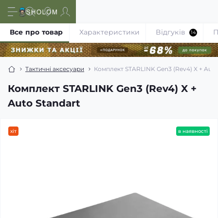
Все про товар
Характеристики
Відгуків
П
14
Тактичні аксесуари
Комплект STARLINK Gen3 (Rev4) X + Auto
Комплект STARLINK Gen3 (Rev4) X +
Auto Standart
хіт
в наявності