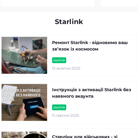
Starlink
Ремонт Starlink - відновимо ваш
зв’язок із космосом
starlink
13 жовтня 2025
Інструкція з активації Starlink без
наявного акаунта
starlink
11 серпня 2025
Старлінк для військових - зі