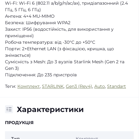
Wi-Fi: Wi-Fi 6 (802.11 a/b/g/n/ac/ax), тридіапазонний (2.4
ГГц, 5 ГГц, 6 ГГц)
Антена: 4×4 MU-MIMO
Безпека: Шифрування WPA2
Захист: IP56 (водостійкість, для використання у
приміщенні)
Робоча температура: від -30°C до +50°C
Порти: 2×Ethernet LAN (з фіксацією, кришка, що
знімається)
Сумісність з Mesh: До 3 вузлів Starlink Mesh (Gen 2 та
Gen 3)
Підключення: До 235 пристроїв
Теги:
Комплект
,
STARLINK
,
Gen3 (Rev4)
,
Auto
,
Standart
Характеристики
ПРОДУКЦІЯ
Тип
Комплект