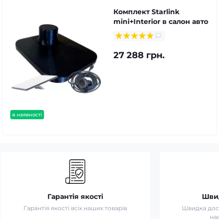
Комплект Starlink
mini+Interior в салон авто
27 288 грн.
в наявності
Гарантія якості
Шви
Гарантія якості всіх наших товарів
Швидка дост
на