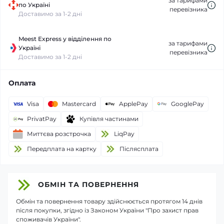
за тарифами
по Україні
перевізника
Доставимо за 1-2 дні
Meest Express у відділення по
за тарифами
Україні
перевізника
Доставимо за 1-2 дні
Оплата
Visa
Mastercard
ApplePay
GooglePay
PrivatPay
Купівля частинами
Миттєва розстрочка
LiqPay
Передплата на картку
Пiслясплата
ОБМІН ТА ПОВЕРНЕННЯ
Обмін та повернення товару здійснюється протягом 14 днів
після покупки, згідно із Законом України "Про захист прав
споживачів України".