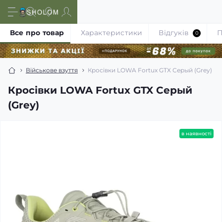
Все про товар
Характеристики
Відгуків
П
0
Військове взуття
Кросівки LOWA Fortux GTX Серый (Grey)
Кросівки LOWA Fortux GTX Серый
(Grey)
в наявності