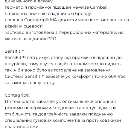
динамічного відскоку.
геометрія проміжної підошви Reverse Camber,
натхненна лижною спадщиною бренду
підошва Contagrip® MA для оптимального зчеплення на
різній місцевості
частково виготовлена з перероблених матеріалів, не
містить шкідливих PFC
Sensifit™:
SensiFit™ підтримує стопу від проміжної підошви до
шнурівки, тому взуття надійно та комфортно сидить
так, ніби воно було виготовлене на замовлення.
Система Sensifit™ забезпечує комфорт і точно облягає
та захищає вашу стопу.
Contagrip®:
Ця технологія забезпечує оптимальне зчеплення з
різними поверхнями і водночас гарантує відмінну
стабільність та довговічність завдяки поєднанню
спеціальних гумових компонентів із протиковзкими
властивостями.