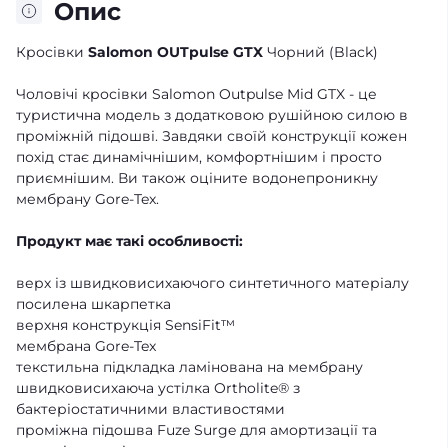
Опис
Кросівки
Salomon OUTpulse GTX
Чорний (Black)
Чоловічі кросівки Salomon Outpulse Mid GTX - це
туристична модель з додатковою рушійною силою в
проміжній підошві. Завдяки своїй конструкції кожен
похід стає динамічнішим, комфортнішим і просто
приємнішим. Ви також оціните водонепроникну
мембрану Gore-Tex.
Продукт має такі особливості:
верх із швидковисихаючого синтетичного матеріалу
посилена шкарпетка
верхня конструкція SensiFit™
мембрана Gore-Tex
текстильна підкладка ламінована на мембрану
швидковисихаюча устілка Ortholite® з
бактеріостатичними властивостями
проміжна підошва Fuze Surge для амортизації та