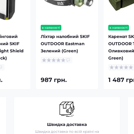
в наявності
в наявності
пінговий
Ліхтар налобний SKIF
Каремат SK
ний SKIF
OUTDOOR Eastman
OUTDOOR T
ght Shield
Зелений (Green)
Оливковий
ck)
Green)
.
987 грн.
1 487 гр
Швидка доставка
Швидка доставка по всій країні на