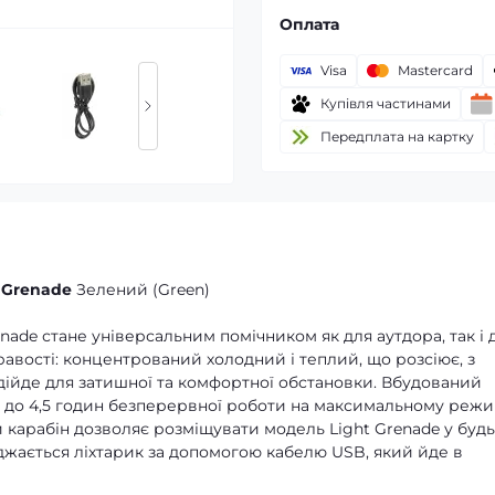
Оплата
Visa
Mastercard
Купівля частинами
Передплата на картку
 Grenade
Зелений (Green)
enade стане універсальним помічником як для аутдора, так і 
авості: концентрований холодний і теплий, що розсіює, з
ідійде для затишної та комфортної обстановки. Вбудований
є до 4,5 годин безперервної роботи на максимальному режи
карабін дозволяє розміщувати модель Light Grenade у будь
яджається ліхтарик за допомогою кабелю USB, який йде в