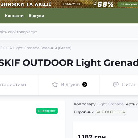
Контакти
Відгуки
TDOOR Light Grenade Зелений (Green)
 SKIF OUTDOOR Light Grenad
ктеристики
Відгуків
Питан
0
Код товару:
Light Grenade
Артик
в наявності
Виробник:
SKIF OUTDOOR
1 187 грн.