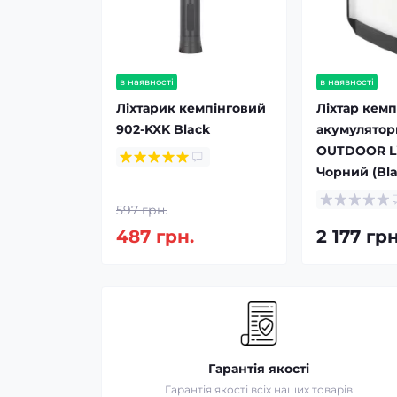
в наявності
в наявності
Ліхтарик кемпінговий
Ліхтар кем
902-KXK Black
акумулятор
OUTDOOR Li
Чорний (Bla
597 грн.
487 грн.
2 177 грн
Гарантія якості
Гарантія якості всіх наших товарів