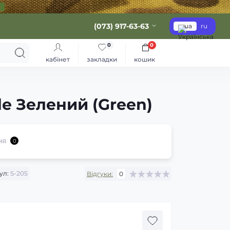
(073) 917-63-63
ua
ru
0
0
кабінет
закладки
кошик
e Зелений (Green)
ня
0
ул:
S-205
Відгуки:
0