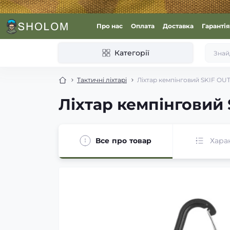
Про нас
Оплата
Доставка
Гарантія
Категорії
Тактичні ліхтарі
Ліхтар кемпінговий SKIF OU
Ліхтар кемпінговий
Все про товар
Хара