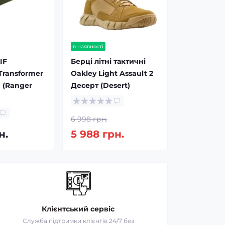
в наявності
IF
Берці літні тактичні
ransformer
Oakley Light Assault 2
 (Ranger
Десерт (Desert)
6 998 грн.
н.
5 988 грн.
Клієнтський сервіс
Служба підтримки клієнтів 24/7 без