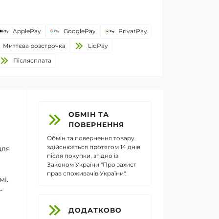
ApplePay
GooglePay
PrivatPay
Миттєва розстрочка
LiqPay
Пiслясплата
ОБМІН ТА
ПОВЕРНЕННЯ
Обмін та повернення товару
здійснюється протягом 14 днів
для
після покупки, згідно із
Законом України "Про захист
прав споживачів України".
мі.
-
ДОДАТКОВО