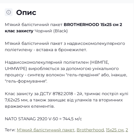
Опис
М'який балістичний пакет
BROTHERHOOD 15x25 см 2
клас захисту
Чорний (Black)
М'який балістичний пакет з надвисокомолекулярного
поліетилену - вставка в бронежилет.
Надвисокомолекулярний поліетилен (НВМПЕ,
UHMWPE) виробляється за допомогою унікального
процесу - синтезу волокон "гель-прядіння" або, інакше,
"гель-формування".
Клас захисту за ДСТУ 8782:2018 - 2й, тримає постріл кулі
7,62х25 мм, а також захищає від уламків та вторинних
вражаючих елементів.
NATO STANAG 2920 V-50 = 744,5 м/с
Теги:
М'який балістичний пакет
,
Brotherhood
,
15x25 см
,
2