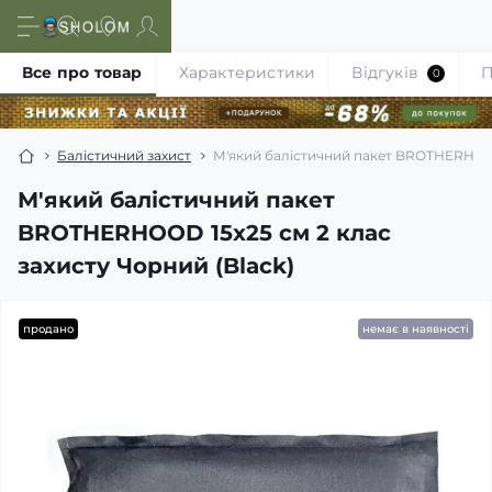
Все про товар
Характеристики
Відгуків
П
0
Балістичний захист
М'який балістичний пакет BROTHERHOOD 
М'який балістичний пакет
BROTHERHOOD 15x25 см 2 клас
захисту Чорний (Black)
продано
немає в наявності