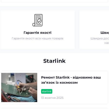
Гарантія якості
Шви
Гарантія якості всіх наших товарів
Швидка дост
на
Starlink
Ремонт Starlink - відновимо ваш
зв’язок із космосом
starlink
13 жовтня 2025