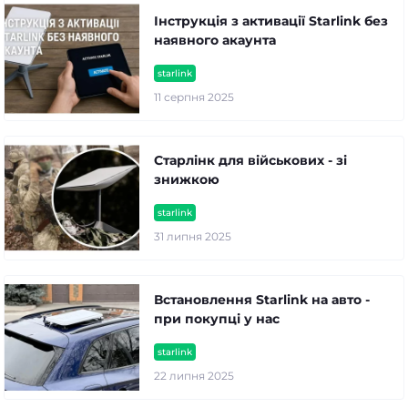
Інструкція з активації Starlink без
наявного акаунта
starlink
11 серпня 2025
Старлінк для військових - зі
знижкою
starlink
31 липня 2025
Встановлення Starlink на авто -
при покупці у нас
starlink
22 липня 2025