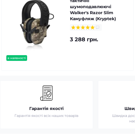
тактичні
шумоподавлюючі
Walker's Razor Slim
Камуфляж (Kryptek)
3 288 грн.
в наявності
Гарантія якості
Шви
Гарантія якості всіх наших товарів
Швидка дост
на