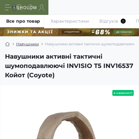
Все про товар
Характеристики
Відгуків
П
0
Навушники
Навушники активні тактичні шумоподавлюючі INV
Навушники активні тактичні
шумоподавлюючі INVISIO T5 INV16537
Койот (Coyote)
в наявності