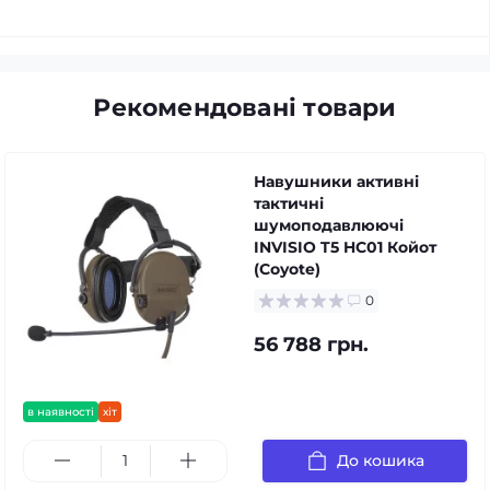
Рекомендовані товари
Навушники активні
тактичні
шумоподавлюючі
INVISIO T5 HC01 Койот
(Coyote)
0
56 788 грн.
в наявності
хіт
До кошика