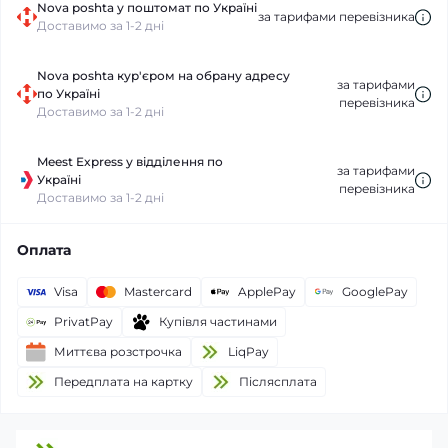
Nova poshta у поштомат по Україні
за тарифами перевізника
Доставимо за 1-2 дні
Nova poshta кур'єром на обрану адресу
за тарифами
по Україні
перевізника
Доставимо за 1-2 дні
Meest Express у відділення по
за тарифами
Україні
перевізника
Доставимо за 1-2 дні
Оплата
Visa
Mastercard
ApplePay
GooglePay
PrivatPay
Купівля частинами
Миттєва розстрочка
LiqPay
Передплата на картку
Пiслясплата