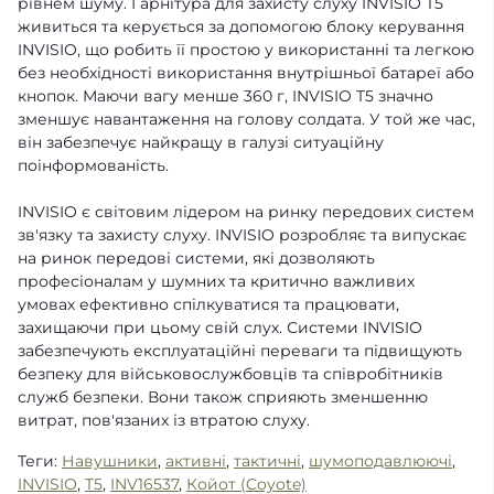
рівнем шуму. Гарнітура для захисту слуху INVISIO T5
живиться та керується за допомогою блоку керування
INVISIO, що робить її простою у використанні та легкою
без необхідності використання внутрішньої батареї або
кнопок. Маючи вагу менше 360 г, INVISIO T5 значно
зменшує навантаження на голову солдата. У той же час,
він забезпечує найкращу в галузі ситуаційну
поінформованість.
INVISIO є світовим лідером на ринку передових систем
зв'язку та захисту слуху. INVISIO розробляє та випускає
на ринок передові системи, які дозволяють
професіоналам у шумних та критично важливих
умовах ефективно спілкуватися та працювати,
захищаючи при цьому свій слух. Системи INVISIO
забезпечують експлуатаційні переваги та підвищують
безпеку для військовослужбовців та співробітників
служб безпеки. Вони також сприяють зменшенню
витрат, пов'язаних із втратою слуху.
Теги:
Навушники
,
активні
,
тактичні
,
шумоподавлюючі
,
INVISIO
,
T5
,
INV16537
,
Койот (Coyote)