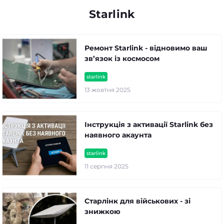
Starlink
Ремонт Starlink - відновимо ваш
зв’язок із космосом
starlink
13 жовтня 2025
Інструкція з активації Starlink без
наявного акаунта
starlink
11 серпня 2025
Старлінк для військових - зі
знижкою