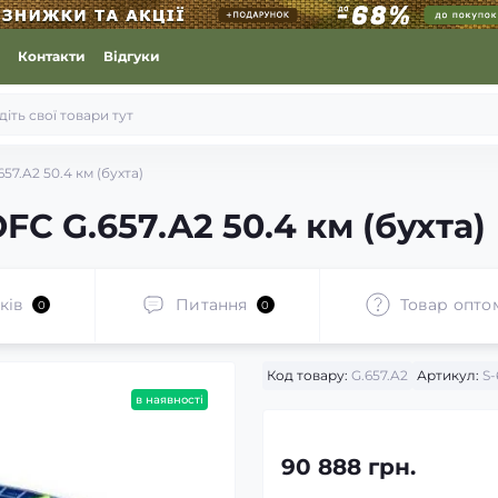
Контакти
Відгуки
7.A2 50.4 км (бухта)
C G.657.A2 50.4 км (бухта)
ків
Питання
Товар опто
0
0
Код товару:
G.657.A2
Артикул:
S-
в наявності
90 888 грн.