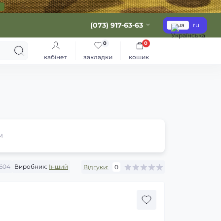
(073) 917-63-63
ua
ru
0
0
кабінет
закладки
кошик
м
604
Виробник:
Інший
Відгуки:
0