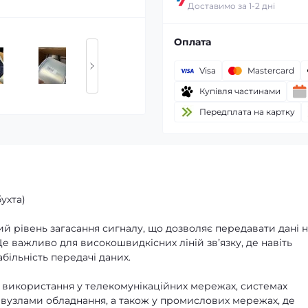
Доставимо за 1-2 дні
Оплата
Visa
Mastercard
Купівля частинами
Передплата на картку
бухта)
й рівень загасання сигналу, що дозволяє передавати дані 
 Це важливо для високошвидкісних ліній звʼязку, де навіть
більність передачі даних.
 використання у телекомунікаційних мережах, системах
ж вузлами обладнання, а також у промислових мережах, де