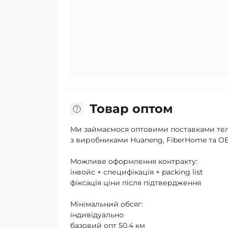
Товар оптом
Ми займаємося оптовими поставками тел
з виробниками Huaneng, FiberHome та O
Можливе оформлення контракту:
інвойс + специфікація + packing list
фіксація ціни після підтвердження
Мінімальний обсяг:
індивідуально
базовий опт 50.4 км