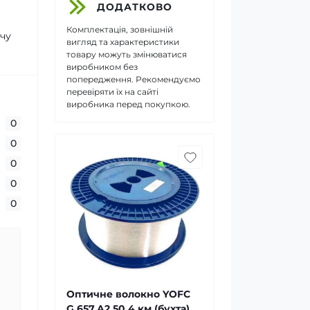
ДОДАТКОВО
Комплектація, зовнішній
ачу
вигляд та характеристики
товару можуть змінюватися
виробником без
попередження. Рекомендуємо
перевіряти їх на сайті
виробника перед покупкою.
0
0
0
0
0
Оптичне волокно YOFC
G.657.A2 50.4 км (бухта)