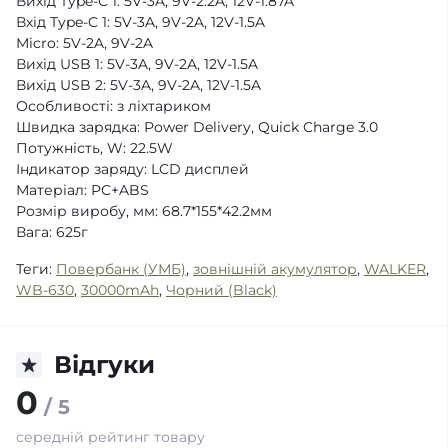
Вихід Type-C 1: 5V-3A, 9V-2.2A, 12V-1.87A
Вхід Type-C 1: 5V-3A, 9V-2A, 12V-1.5A
Micro: 5V-2A, 9V-2A
Вихід USB 1: 5V-3A, 9V-2A, 12V-1.5A
Вихід USB 2: 5V-3A, 9V-2A, 12V-1.5A
Особливості: з ліхтариком
Швидка зарядка: Power Delivery, Quick Charge 3.0
Потужність, W: 22.5W
Індикатор заряду: LCD дисплей
Матеріал: PC+ABS
Розмір виробу, мм: 68.7*155*42.2мм
Вага: 625г
Теги:
Повербанк (УМБ)
,
зовнішній акумулятор
,
WALKER
,
WB-630
,
30000mAh
,
Чорний (Black)
Відгуки
0
/ 5
середній рейтинг товару