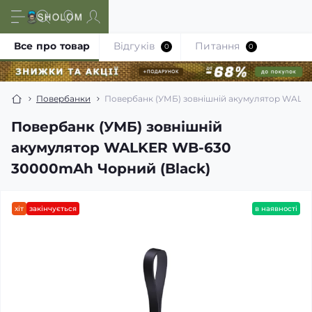
Все про товар
Відгуків
Питання
0
0
Повербанки
Повербанк (УМБ) зовнішній акумулятор WALK
Повербанк (УМБ) зовнішній
акумулятор WALKER WB-630
30000mAh Чорний (Black)
хіт
закінчується
в наявності