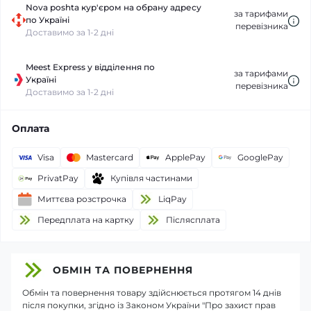
Nova poshta кур'єром на обрану адресу
за тарифами
по Україні
перевізника
Доставимо за 1-2 дні
Meest Express у відділення по
за тарифами
Україні
перевізника
Доставимо за 1-2 дні
Оплата
Visa
Mastercard
ApplePay
GooglePay
PrivatPay
Купівля частинами
Миттєва розстрочка
LiqPay
Передплата на картку
Пiслясплата
ОБМІН ТА ПОВЕРНЕННЯ
Обмін та повернення товару здійснюється протягом 14 днів
після покупки, згідно із Законом України "Про захист прав