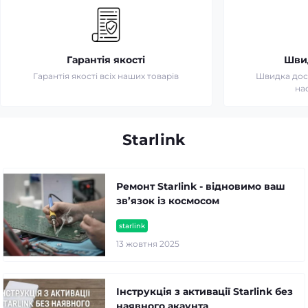
Гарантія якості
Шви
Гарантія якості всіх наших товарів
Швидка дост
на
Starlink
Ремонт Starlink - відновимо ваш
зв’язок із космосом
starlink
13 жовтня 2025
Інструкція з активації Starlink без
наявного акаунта