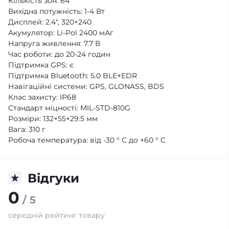
Кількість зон: 64
Вихідна потужність: 1-4 Вт
Дисплей: 2.4", 320×240
Акумулятор: Li-Pol 2400 мАг
Напруга живлення: 7.7 В
Час роботи: до 20-24 годин
Підтримка GPS: є
Підтримка Bluetooth: 5.0 BLE+EDR
Навігаційні системи: GPS, GLONASS, BDS
Клас захисту: IP68
Стандарт міцності: MIL-STD-810G
Розміри: 132×55×29.5 мм
Вага: 310 г
Робоча температура: від -30 ° C до +60 ° C
Відгуки
0
/ 5
середній рейтинг товару