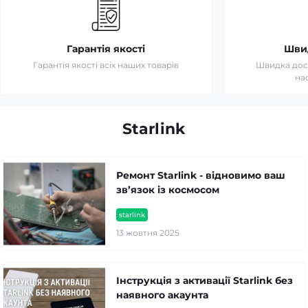
Гарантія якості
Шви
Гарантія якості всіх наших товарів
Швидка дост
на
Starlink
Ремонт Starlink - відновимо ваш
зв’язок із космосом
starlink
13 жовтня 2025
Інструкція з активації Starlink без
наявного акаунта