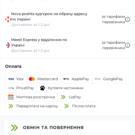
Nova poshta кур'єром на обрану адресу
за тарифами
по Україні
перевізника
Доставимо за 1-2 дні
Meest Express у відділення по
за тарифами
Україні
перевізника
Доставимо за 1-2 дні
Оплата
Visa
Mastercard
ApplePay
GooglePay
PrivatPay
Купівля частинами
Миттєва розстрочка
LiqPay
Передплата на картку
Пiслясплата
ОБМІН ТА ПОВЕРНЕННЯ