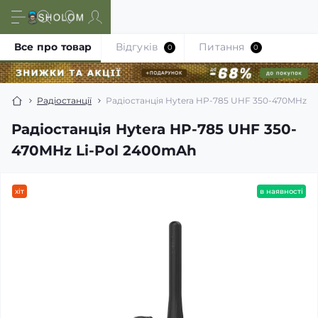
Все про товар
Відгуків
Питання
0
0
Радіостанції
Радіостанція Hytera HP-785 UHF 350-470MHz L
Радіостанція Hytera HP-785 UHF 350-
470MHz Li-Pol 2400mAh
хіт
в наявності