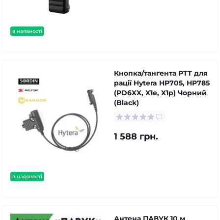
в наявності
Кнопка/тангента PTT для
рації Hytera HP705, HP785
(PD6XX, X1e, X1p) Чорний
(Black)
1 588 грн.
в наявності
Антена ПАВУК 10 м