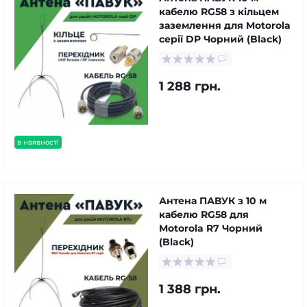
кабелю RG58 з кільцем
заземлення для Motorola
серії DP Чорний (Black)
1 288 грн.
в наявності
Антена ПАВУК з 10 м
кабелю RG58 для
Motorola R7 Чорний
(Black)
1 388 грн.