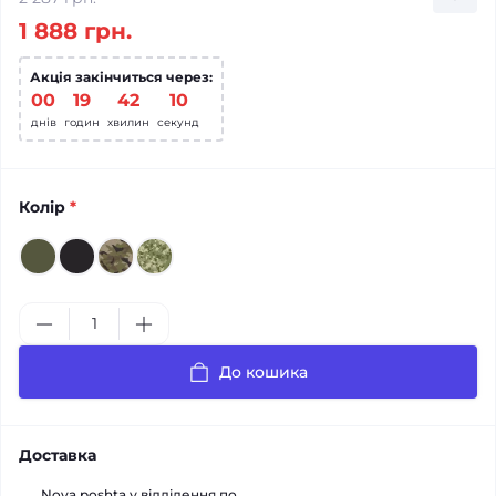
1 888 грн.
Акція закінчиться через:
00
:
19
:
42
:
10
днів
годин
хвилин
секунд
Колір
*
До кошика
Доставка
Nova poshta у відділення по