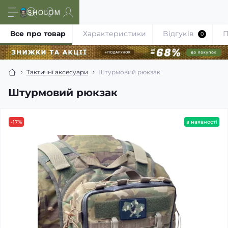
Все про товар
Характеристики
Відгуків
П
0
Тактичні аксесуари
Штурмовий рюкзак
Штурмовий рюкзак
-17%
в наявності