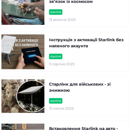
зв’язок із космосом
starlink
13 жовтня 2025
Інструкція з активації Starlink без
наявного акаунта
starlink
11 серпня 2025
Старлінк для військових - зі
знижкою
starlink
31 липня 2025
Встановлення Starlink на авто -