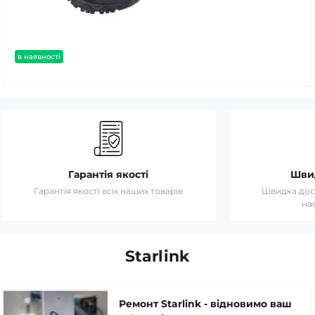
в наявності
Гарантія якості
Шви
Гарантія якості всіх наших товарів
Швидка дост
на
Starlink
Ремонт Starlink - відновимо ваш