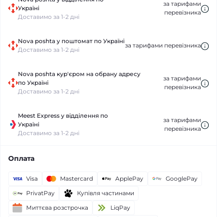
за тарифами
Україні
перевізника
Доставимо за 1-2 дні
Nova poshta у поштомат по Україні
за тарифами перевізника
Доставимо за 1-2 дні
Nova poshta кур'єром на обрану адресу
за тарифами
по Україні
перевізника
Доставимо за 1-2 дні
Meest Express у відділення по
за тарифами
Україні
перевізника
Доставимо за 1-2 дні
Оплата
Visa
Mastercard
ApplePay
GooglePay
PrivatPay
Купівля частинами
Миттєва розстрочка
LiqPay