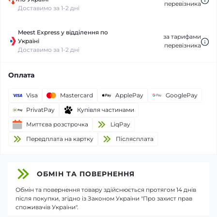
перевізника
Доставимо за 1-2 дні
Meest Express у відділення по
за тарифами
Україні
перевізника
Доставимо за 1-2 дні
Оплата
Visa
Mastercard
ApplePay
GooglePay
PrivatPay
Купівля частинами
Миттєва розстрочка
LiqPay
Передплата на картку
Пiслясплата
ОБМІН ТА ПОВЕРНЕННЯ
Обмін та повернення товару здійснюється протягом 14 днів
після покупки, згідно із Законом України "Про захист прав
споживачів України".