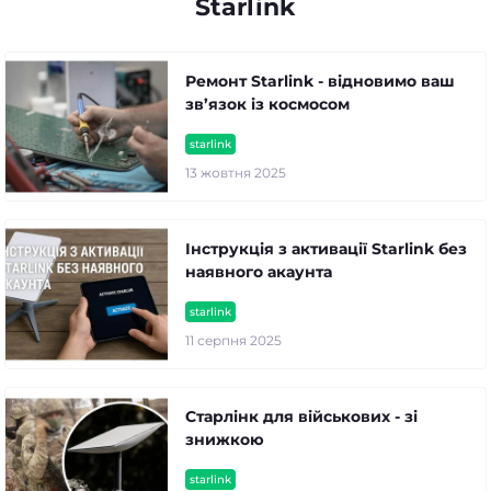
Starlink
Ремонт Starlink - відновимо ваш
зв’язок із космосом
starlink
13 жовтня 2025
Інструкція з активації Starlink без
наявного акаунта
starlink
11 серпня 2025
Старлінк для військових - зі
знижкою
starlink