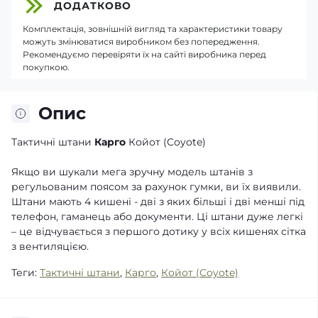
ДОДАТКОВО
Комплектація, зовнішній вигляд та характеристики товару
можуть змінюватися виробником без попередження.
Рекомендуємо перевіряти їх на сайті виробника перед
покупкою.
Опис
Тактичні штани
Карго
Койот (Coyote)
Якщо ви шукали мега зручну модель штанів з
регульованим поясом за рахунок гумки, ви їх виявили.
Штани мають 4 кишені - дві з яких більші і дві менші під
телефон, гаманець або документи. Ці штани дуже легкі
– це відчувається з першого дотику у всіх кишенях сітка
з вентиляцією.
Теги:
Тактичні штани
,
Карго
,
Койот (Coyote)