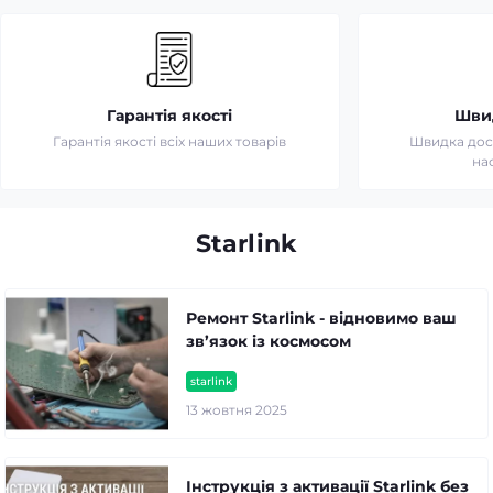
Гарантія якості
Шви
Гарантія якості всіх наших товарів
Швидка дост
на
Starlink
Ремонт Starlink - відновимо ваш
зв’язок із космосом
starlink
13 жовтня 2025
Інструкція з активації Starlink без