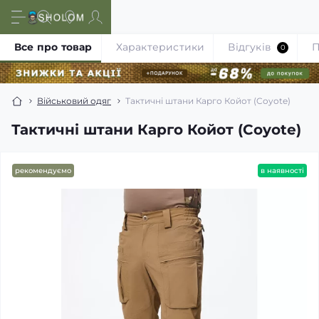
Все про товар
Характеристики
Відгуків
П
0
Військовий одяг
Тактичні штани Карго Койот (Coyote)
Тактичні штани Карго Койот (Coyote)
рекомендуємо
в наявності