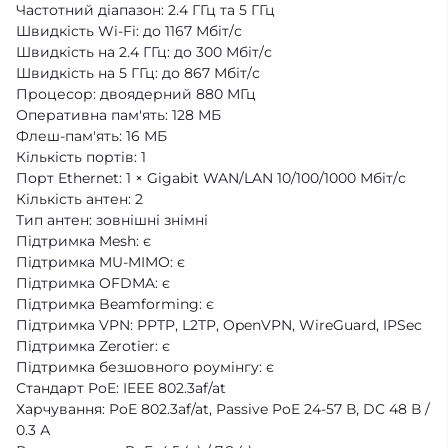
Частотний діапазон: 2.4 ГГц та 5 ГГц
Швидкість Wi-Fi: до 1167 Мбіт/с
Швидкість на 2.4 ГГц: до 300 Мбіт/с
Швидкість на 5 ГГц: до 867 Мбіт/с
Процесор: двоядерний 880 МГц
Оперативна пам'ять: 128 МБ
Флеш-пам'ять: 16 МБ
Кількість портів: 1
Порт Ethernet: 1 × Gigabit WAN/LAN 10/100/1000 Мбіт/с
Кількість антен: 2
Тип антен: зовнішні знімні
Підтримка Mesh: є
Підтримка MU-MIMO: є
Підтримка OFDMA: є
Підтримка Beamforming: є
Підтримка VPN: PPTP, L2TP, OpenVPN, WireGuard, IPSec
Підтримка Zerotier: є
Підтримка безшовного роумінгу: є
Стандарт PoE: IEEE 802.3af/at
Харчування: PoE 802.3af/at, Passive PoE 24-57 В, DC 48 В /
0.3 А