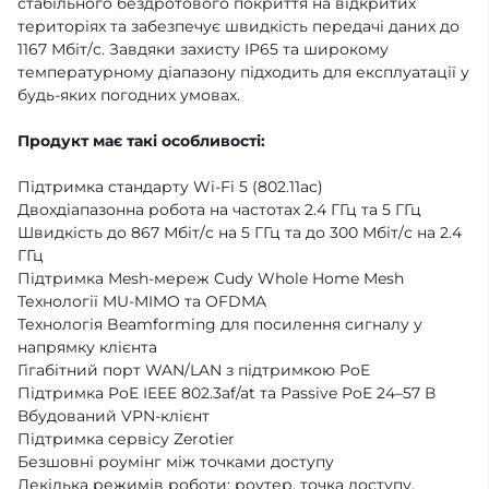
стабільного бездротового покриття на відкритих
територіях та забезпечує швидкість передачі даних до
1167 Мбіт/с. Завдяки захисту IP65 та широкому
температурному діапазону підходить для експлуатації у
будь-яких погодних умовах.
Продукт має такі особливості:
Підтримка стандарту Wi-Fi 5 (802.11ac)
Двохдіапазонна робота на частотах 2.4 ГГц та 5 ГГц
Швидкість до 867 Мбіт/с на 5 ГГц та до 300 Мбіт/с на 2.4
ГГц
Підтримка Mesh-мереж Cudy Whole Home Mesh
Технології MU-MIMO та OFDMA
Технологія Beamforming для посилення сигналу у
напрямку клієнта
Гігабітний порт WAN/LAN з підтримкою PoE
Підтримка PoE IEEE 802.3af/at та Passive PoE 24–57 В
Вбудований VPN-клієнт
Підтримка сервісу Zerotier
Безшовні роумінг між точками доступу
Декілька режимів роботи: роутер, точка доступу,