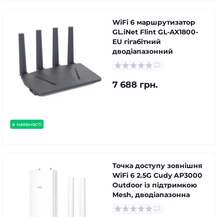
WiFi 6 маршрутизатор
GL.iNet Flint GL-AX1800-
EU гігабітний
дводіапазонний
7 688 грн.
в наявності
Точка доступу зовнішня
WiFi 6 2.5G Cudy AP3000
Outdoor із підтримкою
Mesh, дводіапазонна