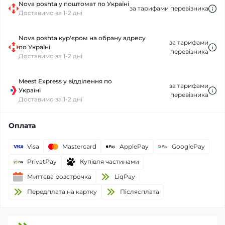
Nova poshta у поштомат по Україні
за тарифами перевізника
Доставимо за 1-2 дні
Nova poshta кур'єром на обрану адресу
за тарифами
по Україні
перевізника
Доставимо за 1-2 дні
Meest Express у відділення по
за тарифами
Україні
перевізника
Доставимо за 1-2 дні
Оплата
Visa
Mastercard
ApplePay
GooglePay
PrivatPay
Купівля частинами
Миттєва розстрочка
LiqPay
Передплата на картку
Пiслясплата