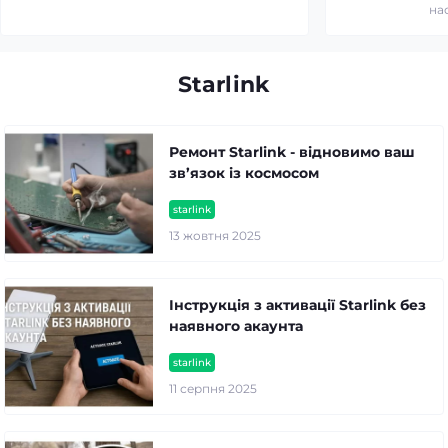
на
Starlink
Ремонт Starlink - відновимо ваш
зв’язок із космосом
starlink
13 жовтня 2025
Інструкція з активації Starlink без
наявного акаунта
starlink
11 серпня 2025