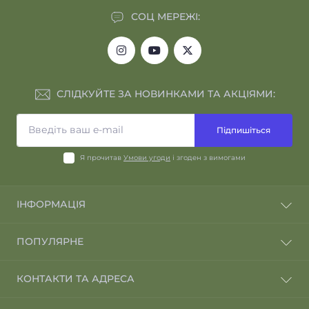
СОЦ МЕРЕЖІ:
СЛІДКУЙТЕ ЗА НОВИНКАМИ ТА АКЦІЯМИ:
Підпишіться
Я прочитав
Умови угоди
і згоден з вимогами
ІНФОРМАЦІЯ
Відгуки про магазин
ПОПУЛЯРНЕ
Відгуки клієнтів
Повернення та обмін
Навушники
КОНТАКТИ ТА АДРЕСА
Умови угоди
Бронепластини
Політика безпеки
Тактичні аксесуари
Україна, Київ, вул. Глибочицька, 32б