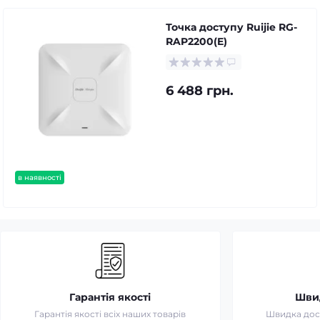
Точка доступу Ruijie RG-
RAP2200(E)
6 488 грн.
в наявності
Гарантія якості
Шви
Гарантія якості всіх наших товарів
Швидка дост