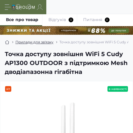
Все про товар
Відгуків
Питання
0
0
Прилади для зв'язку
Точка доступу зовнішня WiFi 5 Cudy A
Точка доступу зовнішня WiFi 5 Cudy
AP1300 OUTDOOR з підтримкою Mesh
дводіапазонна гігабітна
хіт
в наявності