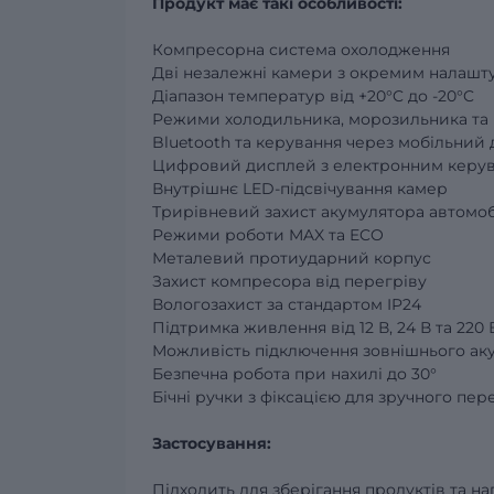
Продукт має такі особливості:
Компресорна система охолодження
Дві незалежні камери з окремим налашт
Діапазон температур від +20°C до -20°C
Режими холодильника, морозильника та 
Bluetooth та керування через мобільний 
Цифровий дисплей з електронним керу
Внутрішнє LED-підсвічування камер
Трирівневий захист акумулятора автомоб
Режими роботи MAX та ECO
Металевий протиударний корпус
Захист компресора від перегріву
Вологозахист за стандартом IP24
Підтримка живлення від 12 В, 24 В та 220 
Можливість підключення зовнішнього ак
Безпечна робота при нахилі до 30°
Бічні ручки з фіксацією для зручного пе
Застосування:
Підходить для зберігання продуктів та на