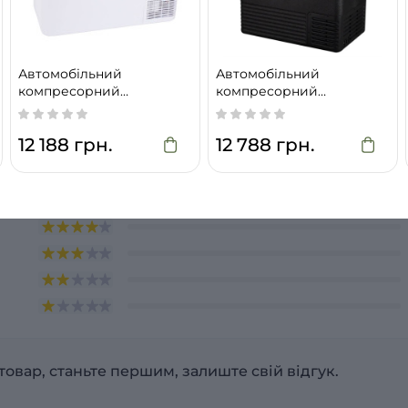
аль
Автомобільний
Автомобільний
компресорний
компресорний
холодильник Brevia 22210
холодильник Brevia 22520
12 188 грн.
12 788 грн.
товар, станьте першим, залиште свій відгук.