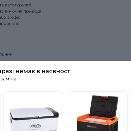
та автотуризмі
дпочинку на природі
бо в офісі
родуктів
в
ильник
аразі немає в наявності
 заміна
 C