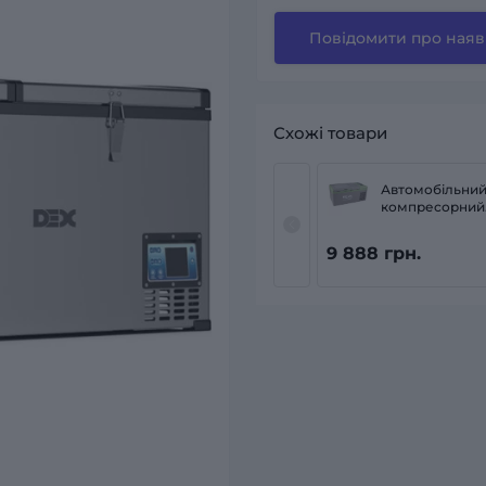
Повідомити про наяв
Схожі товари
Автомобільни
компресорний
холодильник B
22110
9 888 грн.