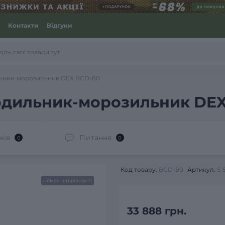
Контакти
Відгуки
ьник-морозильник DEX BCD-80
одильник-морозильник DE
ків
Питання
0
0
Код товару:
BCD-80
Артикул:
S-
немає в наявності
33 888 грн.