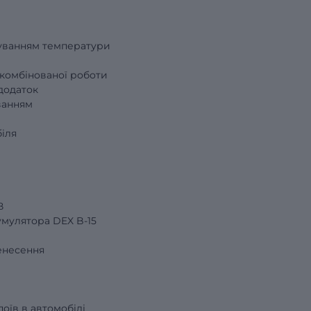
уванням температури
комбінованої роботи
додаток
ванням
іля
В
умулятора DEX B-15
ренесення
поїв в автомобілі