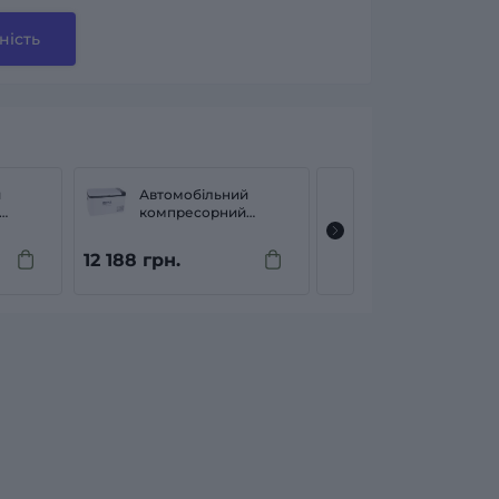
ність
й
Автомобільний
Автомобільний
компресорний
компресорний
revia
холодильник Brevia
холодильник Br
22210
22520
12 188 грн.
12 788 грн.