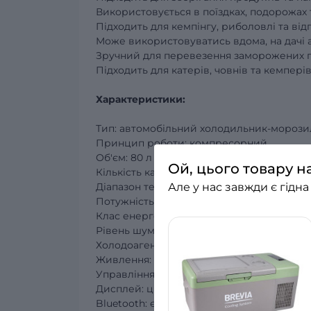
Використовується в поїздках, подорожах 
Підходить для кемпінгу, риболовлі та ві
Може використовуватись вдома, на дачі а
Зручний для перевезення заморожених п
Підходить для катерів, човнів та кемпері
Характеристики:
Тип: автомобільний холодильник-мороз
Принцип роботи: компресорний
Об'єм: 80 л
Ой, цього товару н
Кількість камер: 2
Але у нас завжди є гідна
Діапазон температури: від -20 ° C до +20 °
Потужність: 80 Вт
Клас енергоспоживання: A+
Рівень шуму: 45 дБ
Холодоагент: R134a
Живлення: 12/24 В DC, 110/220 В AC
Управління: електронне
Дисплей: цифровий
Bluetooth: є