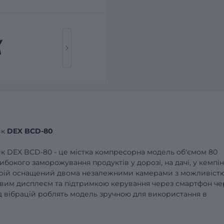
ик
DEX BCD-80
 DEX BCD-80 - це містка компресорна модель об'ємом 80
ибокого заморожування продуктів у дорозі, на дачі, у кемпін
истрій оснащений двома незалежними камерами з можливіст
овим дисплеєм та підтримкою керування через смартфон че
ід вібрацій роблять модель зручною для використання в