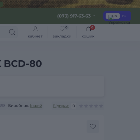
(073) 917-63-63
ua
ru
0
0
кабінет
закладки
кошик
X BCD-80
598
Виробник:
Інший
Відгуки:
0