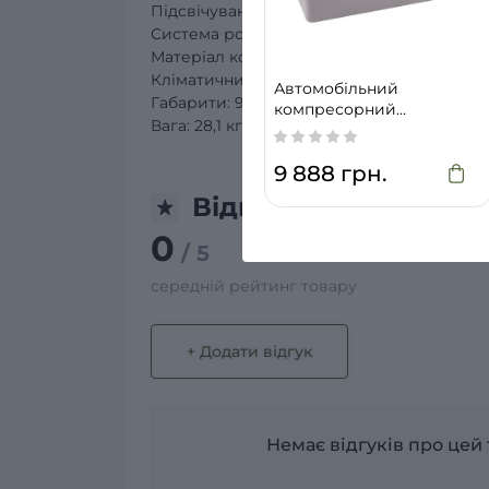
Підсвічування: LED
Система розморожування: ручна
Матеріал корпусу: метал / нержавіюча ст
Кліматичний клас: T, ST, N, SN
Автомобільний
Габарити: 906×455×557 мм
компресорний
Вага: 28,1 кг
холодильник Brevia 22110
9 888 грн.
Відгуки
0
/ 5
середній рейтинг товару
+ Додати відгук
Немає відгуків про цей 