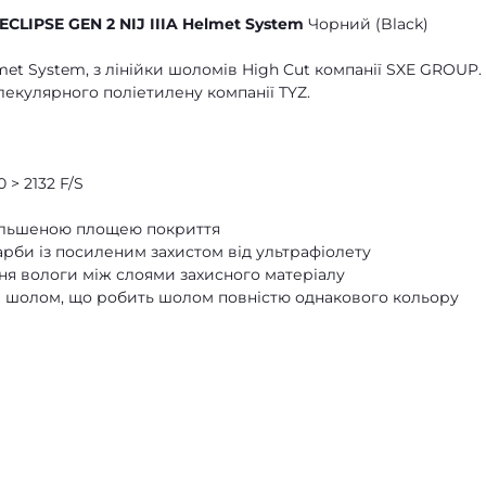
CLIPSE GEN 2 NIJ IIIA Helmet System
Чорний (Black)
et System, з лінійки шоломів High Cut компанії SXE GROUP.
екулярного поліетилену компанії TYZ.
> 2132 F/S
більшеною площею покриття
би із посиленим захистом від ультрафіолету
ння вологи між слоями захисного матеріалу
о і шолом, що робить шолом повністю однакового кольору