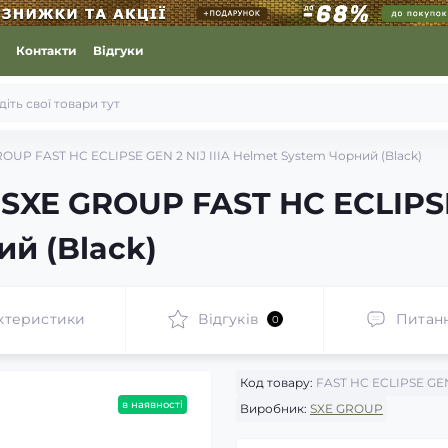
Контакти
Відгуки
OUP FAST HC ECLIPSE GEN 2 NIJ IIIA Helmet System Чорний (Black)
XE GROUP FAST HC ECLIPSE 
й (Black)
ктеристики
Відгуків
Питан
0
Код товару:
FAST HC ECLIPSE GE
в наявності
Виробник:
SXE GROUP