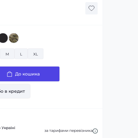
M
L
XL
До кошика
о в кредит
 Україні
за тарифами перевізника