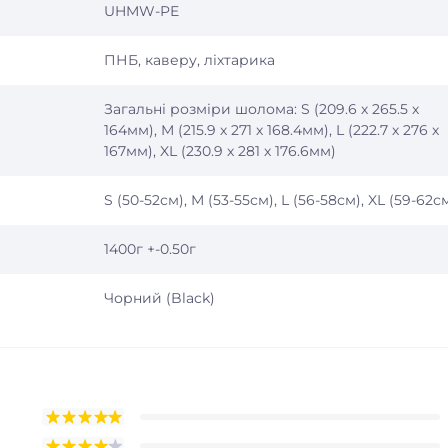
UHMW-PE
ПНБ, каверу, ліхтарика
Загальні розміри шолома: S (209.6 х 265.5 х
164мм), M (215.9 х 271 х 168.4мм), L (222.7 х 276 х
167мм), XL (230.9 х 281 х 176.6мм)
S (50-52см), M (53-55см), L (56-58см), XL (59-62с
1400г +-0.50г
Чорний (Black)