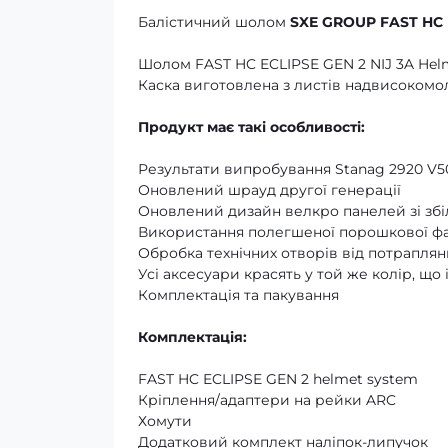
Балістичний шолом
SXE GROUP FAST HC E
Шолом FAST HC ECLIPSE GEN 2 NIJ 3A Helm
Каска виготовлена з листів надвисокомол
Продукт має такі особливості:
Результати випробування Stanag 2920 V50 
Оновлений шрауд другої генерації
Оновлений дизайн велкро панелей зі з
Використання полегшеної порошкової фар
Обробка технічних отворів від потрапля
Усі аксесуари красять у той же колір, щ
Комплектація та пакування
Комплектація:
FAST HC ECLIPSE GEN 2 helmet system
Кріплення/адаптери на рейки ARC
Хомути
Додатковий комплект наліпок-липучок