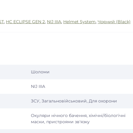
ST
,
HC ECLIPSE GEN 2
,
NIJ IIIA
,
Helmet System
,
Чорний (Black)
Шоломи
NIJ IIIA
ЗСУ, Загальновійськовий, Для охорони
Окуляри нічного бачення, хімічні/біологічні
маски, пристроями зв'язку