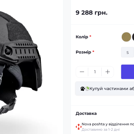
9 288 грн.
Колір
*
Розмір
*
S
Купуй частинами аб
Доставка
Nova poshta у відділення по
Доставимо за 1-2 дні