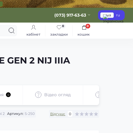
(073) 917-63-63
ua
ru
0
0
кабінет
закладки
кошик
GEN 2 NIJ IIIA
ня
Відео огляд
Документи
0
N 2
Артикул:
S-250
Відгуки:
0