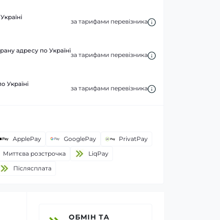
Україні
за тарифами перевізника
рану адресу по Україні
за тарифами перевізника
по Україні
за тарифами перевізника
ApplePay
GooglePay
PrivatPay
Миттєва розстрочка
LiqPay
Пiслясплата
ОБМІН ТА