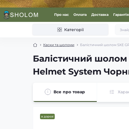
Про нас
Оплата
Доставка
Гарантія
Категорії
Каски та шоломи
Балістичний шолом SXE GR
Балістичний шолом S
Helmet System Чорни
Все про товар
Хара
в дорозі