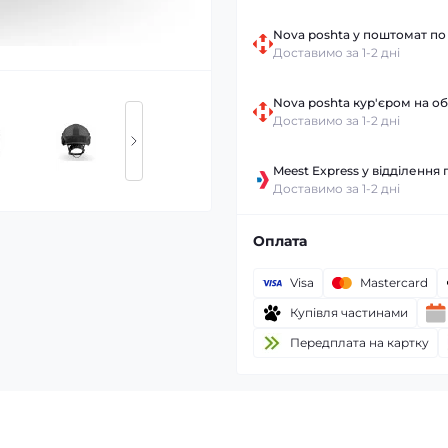
Nova poshta у поштомат по 
Доставимо за 1-2 дні
Nova poshta кур'єром на об
Доставимо за 1-2 дні
Meest Express у відділення 
Доставимо за 1-2 дні
Оплата
Visa
Mastercard
Купівля частинами
Передплата на картку