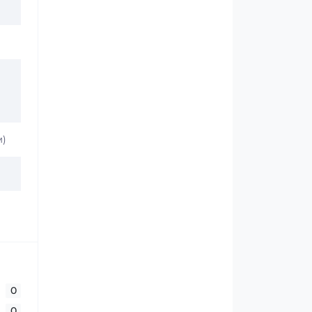
м)
0
0