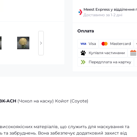
Meest Express у відділення 
Доставимо за 1-2 дні
Оплата
Visa
Mastercard
Купівля частинами
Передплата на картку
 BK-ACH
(Чохол на каску) Койот (Coyote)
 високоякісних матеріалів, що служить для маскування та
 та забруднень. Вона забезпечує додатковий захист від