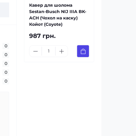
Кавер для шолома
Sestan-Busch NIJ IIIA BK-
ACH (Чохол на каску)
Койот (Coyote)
987 грн.
0
0
0
0
0