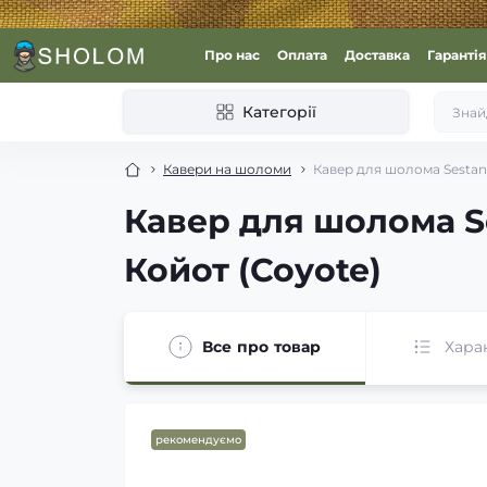
Про нас
Оплата
Доставка
Гарантія
Категорії
Кавери на шоломи
Кавер для шолома Sestan-
Кавер для шолома Se
Койот (Coyote)
Все про товар
Хара
рекомендуємо