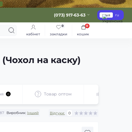
(073) 917-63-63
ua
ru
0
0
кабінет
закладки
кошик
 (Чохол на каску)
ня
Товар оптом
Рекоменду
0
87
Виробник:
Інший
Відгуки:
0