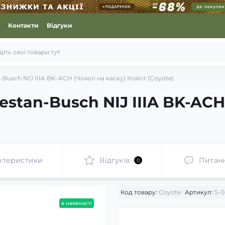
Контакти
Відгуки
Busch NIJ IIIA BK-ACH (Чохол на каску) Койот (Coyote)
stan-Busch NIJ IIIA BK-ACH
ктеристики
Відгуків
Питан
0
Код товару:
Coyote
Артикул:
S-0
в наявності