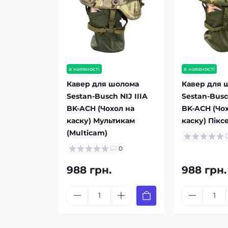
в наявності
в наявності
Кавер для шолома
Кавер для 
Sestan-Busch NIJ IIIA
Sestan-Busc
BK-ACH (Чохол на
BK-ACH (Чо
каску) Мультикам
каску) Піксе
(Multicam)
0
988 грн.
988 грн.