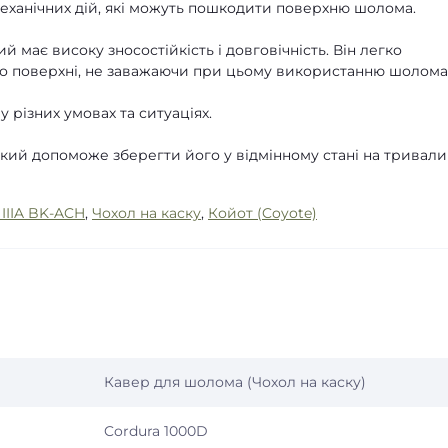
механічних дій, які можуть пошкодити поверхню шолома.
й має високу зносостійкість і довговічність. Він легко
до поверхні, не заважаючи при цьому використанню шолома
 різних умовах та ситуаціях.
кий допоможе зберегти його у відмінному стані на тривал
 IIIA BK-ACH
,
Чохол на каску
,
Койот (Coyote)
Кавер для шолома (Чохол на каску)
Cordura 1000D