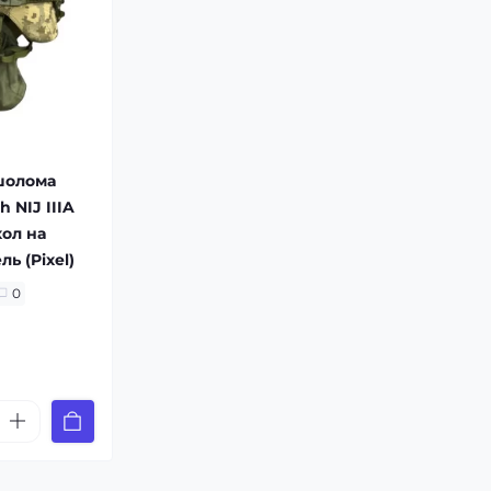
шолома
h NIJ IIIA
хол на
ль (Pixel)
0