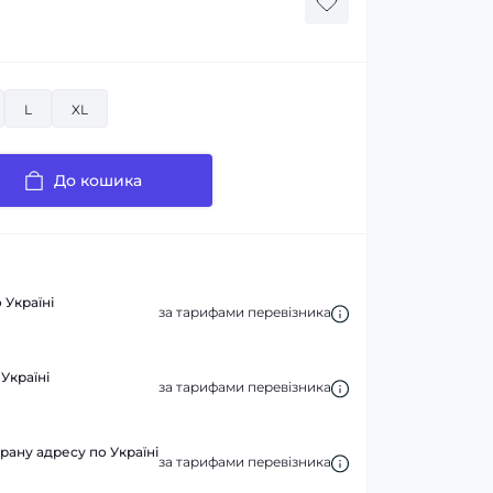
L
XL
До кошика
 Україні
за тарифами перевізника
Україні
за тарифами перевізника
рану адресу по Україні
за тарифами перевізника