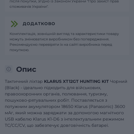
після покупки, згідно із Законом України "Про захист прав
споживачів України".
ДОДАТКОВО
Комплектація, зовнішній вигляд та характеристики товару
можуть змінюватися виробником без попередження.
Рекомендуємо перевіряти їх на сайті виробника перед
покупкою.
Опис
Тактичний ліхтар
KLARUS XT12GT HUNTING KIT
Чорний
(Black) - ідеально підходить для військових,
правоохоронних органів, полювання, туризму,
пошуково-рятувальних робіт. Поставляється з
потужним акумулятором 18650 Klarus (Panasonic) 3600
мАг, який можна заряджати за допомогою магнітного
USB кабелю Klarus K1-D6 з інтелектуальним режимом
TC/CC/CV, що забезпечує довговічність батареї.