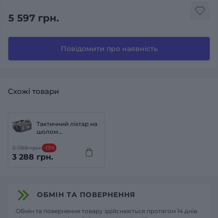
5 597 грн.
Повідомити про наявність
Схожі товари
Тактичний ліхтар на
шолом
STREAMLIGHT
Sidewinder Compact
3 788 грн.
-13%
II Койот (Coyote)
3 288 грн.
ОБМІН ТА ПОВЕРНЕННЯ
Обмін та повернення товару здійснюється протягом 14 днів