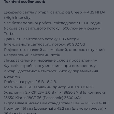
Технічні особливості:
Джерело світла ліхтаря: світлодіод Cree XH-P 35 HI D4
(High Intensity).
Час безперервної роботи світлодіода: 50 000 годин.
Яскравість світлового потоку: 1600 люмен у режимі
Turbo.
Дальність світлового потоку: 603 метри.
Інтенсивність світлового потоку: 90 902 Cd.
Рефлектор: гладкий алюмінієвий, створює потужний
направлений світловий потік.
Лінза: закалене мінеральне скло з просвітленням.
Функція стробоскопу можлива при вимкненому
ліхтарі, достатньо натиснути кнопку перемикання
режимів.
Робоча напруга: 2,5 В - 8,4 В.
Магнітний USB зарядний пристрій Klarus K1-D6.
Живлення: 2 x CR123A 3,0 В / 1 x 18650 3,7 В (в комплекті
18650 Klarus 18GT-36 (Panasonic) 3600 мАг).
Відповідає військовим стандартам США — MIL-STD-810F
Розміри: 161 мм (довжина) х 45,2 мм (діаметр голови) ×
25,4 мм (діаметр)