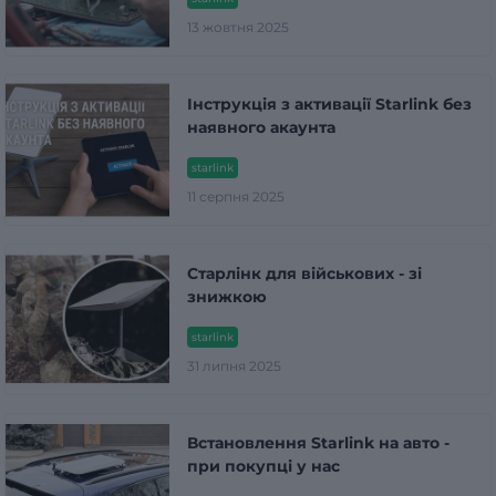
13 жовтня 2025
Інструкція з активації Starlink без
наявного акаунта
starlink
11 серпня 2025
Старлінк для військових - зі
знижкою
starlink
31 липня 2025
Встановлення Starlink на авто -
при покупці у нас