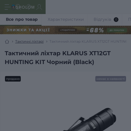
Все про товар
Характеристики
Відгуків
П
0
Тактичні ліхтарі
Тактичний ліхтар KLARUS XT12GT HUNTING K
Тактичний ліхтар KLARUS XT12GT
HUNTING KIT Чорний (Black)
продано
немає в наявності