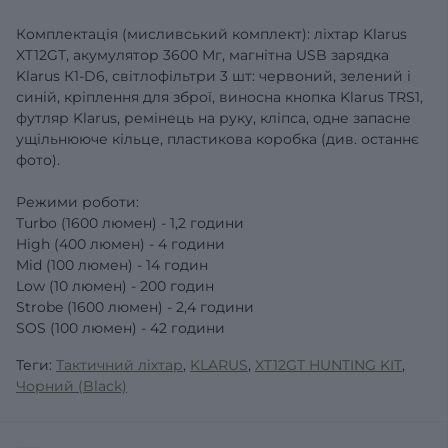
Комплектація (мисливський комплект): ліхтар Klarus
XT12GT, акумулятор 3600 Мг, магнітна USB зарядка
Klarus К1-D6, світлофільтри 3 шт: червоний, зелений і
синій, кріплення для зброї, виносна кнопка Klarus TRS1,
футляр Klarus, ремінець на руку, кліпса, одне запасне
ущільнююче кільце, пластикова коробка (див. останнє
фото).
Режими роботи:
Turbo (1600 люмен) - 1,2 години
High (400 люмен) - 4 години
Mid (100 люмен) - 14 годин
Low (10 люмен) - 200 годин
Strobe (1600 люмен) - 2,4 години
SOS (100 люмен) - 42 години
Теги:
Тактичний ліхтар
,
KLARUS
,
XT12GT HUNTING KIT
,
Чорний (Black)