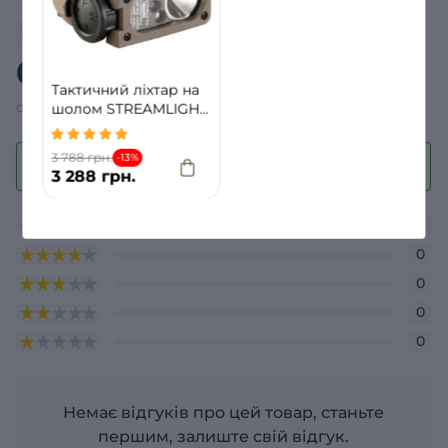
Відгуки
0
/ 5
Тактичний ліхтар на
середній рейтинг товару
шолом STREAMLIGHT
Sidewinder Compact II
Койот (Coyote)
3 788 грн.
-13%
+ Додати відгук
3 288 грн.
0
0
0
0
0
Немає відгуків про цей товар, станьте
першим, залиште свій відгук.