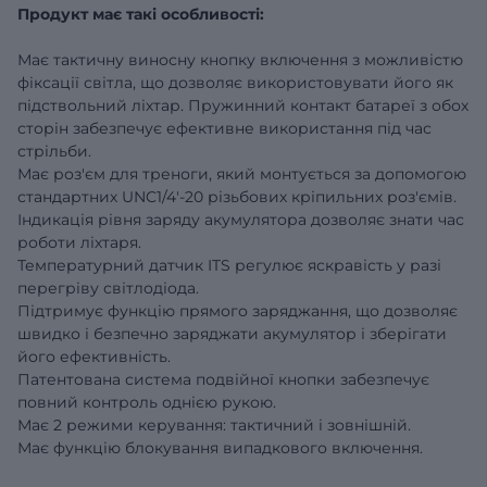
Продукт має такі особливості:
Має тактичну виносну кнопку включення з можливістю
фіксації світла, що дозволяє використовувати його як
підствольний ліхтар. Пружинний контакт батареї з обох
сторін забезпечує ефективне використання під час
стрільби.
Має роз'єм для треноги, який монтується за допомогою
стандартних UNC1/4'-20 різьбових кріпильних роз'ємів.
Індикація рівня заряду акумулятора дозволяє знати час
роботи ліхтаря.
Температурний датчик ITS регулює яскравість у разі
перегріву світлодіода.
Підтримує функцію прямого заряджання, що дозволяє
швидко і безпечно заряджати акумулятор і зберігати
його ефективність.
Патентована система подвійної кнопки забезпечує
повний контроль однією рукою.
Має 2 режими керування: тактичний і зовнішній.
Має функцію блокування випадкового включення.