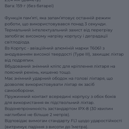
Вага: 159 г (без батареї)
Функція памʼяті, яка запамʼятовує останній режим
роботи, що використовувався понад 3 секунди.
Термальний інтелектуальний захист від перегріву
запобігає високому нагріву корпусу і деградації
світлодіода.
Вз Корпус - авіаційний алюміній марки Т6061 з
анодуванням високої твердості (Type III), захищає ліхтар
від подряпин.
Вбудований знімний кліпс для кріплення ліхтаря на
поясний ремінь, кишеню тощо.
Має знімний ударний ободок на голові ліхтаря, що
дозволяє використовувати ліхтар як засіб
самооборони.
Пружинний контакт всередині корпусу з обох боків
для використання як підствольний ліхтар.
Водонепроникність застандартом IPX-8 (30 хвилин
наглибині не більше 2 метрів).
Відповідає вимогам стандарту FL1 щодо ударостійкості
(витримує падіння з висоти до 1метра).