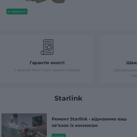
в наявності
Гарантія якості
Шви
Гарантія якості всіх наших товарів
Швидка дост
на
Starlink
Ремонт Starlink - відновимо ваш
зв’язок із космосом
starlink