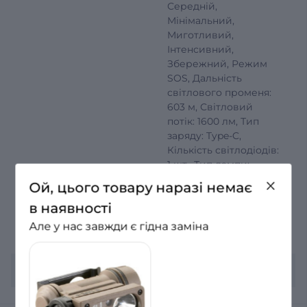
Середній,
Мінімальний,
Миготливий,
Інтенсивний,
Збережний, Режим
SOS, Дальність
світлового променя:
603 м, Світловий
потік: 1600 лм, Тип
заряду: Type-C,
Кількість світлодіодів:
1 шт., Тип лампи:
Світлодіодна, Час
Ой, цього товару наразі немає
роботи: 200 година,
в наявності
Тип живлення:
Акумулятор, Довжина:
Але у нас завжди є гідна заміна
161 мм
Колір
Чорний (Black)