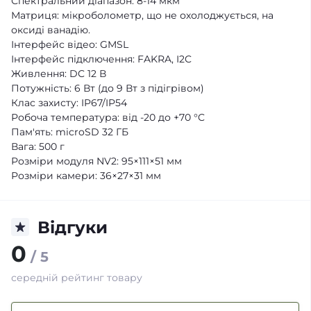
Спектральний діапазон: 8-14 мкм
Матриця: мікроболометр, що не охолоджується, на
оксиді ванадію.
Інтерфейс відео: GMSL
Інтерфейс підключення: FAKRA, I2C
Живлення: DC 12 В
Потужність: 6 Вт (до 9 Вт з підігрівом)
Клас захисту: IP67/IP54
Робоча температура: від -20 до +70 °C
Пам'ять: microSD 32 ГБ
Вага: 500 г
Розміри модуля NV2: 95×111×51 мм
Розміри камери: 36×27×31 мм
Відгуки
0
/ 5
середній рейтинг товару