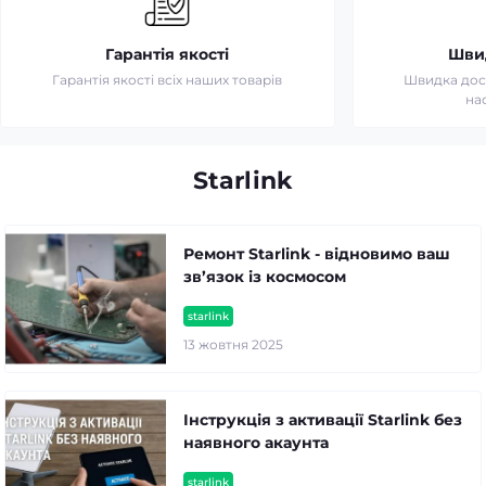
Гарантія якості
Шви
Гарантія якості всіх наших товарів
Швидка дост
на
Starlink
Ремонт Starlink - відновимо ваш
зв’язок із космосом
starlink
13 жовтня 2025
Інструкція з активації Starlink без
наявного акаунта
starlink