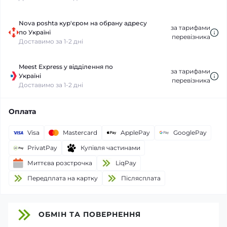
Nova poshta кур'єром на обрану адресу
за тарифами
по Україні
перевізника
Доставимо за 1-2 дні
Meest Express у відділення по
за тарифами
Україні
перевізника
Доставимо за 1-2 дні
Оплата
Visa
Mastercard
ApplePay
GooglePay
PrivatPay
Купівля частинами
Миттєва розстрочка
LiqPay
Передплата на картку
Пiслясплата
ОБМІН ТА ПОВЕРНЕННЯ