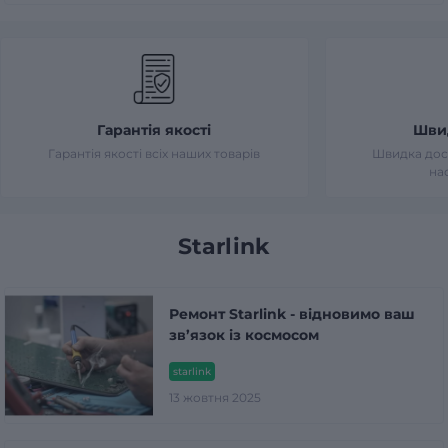
Гарантія якості
Шви
Гарантія якості всіх наших товарів
Швидка дост
на
Starlink
Ремонт Starlink - відновимо ваш
зв’язок із космосом
starlink
13 жовтня 2025