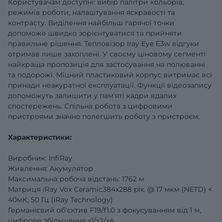
Користувачам доступні: вибір палітри кольорів,
режимів роботи, налаштування яскравості та
контрасту. Виділення найбільш гарячої точки
допоможе швидко зорієнтуватися та прийняти
правильне рішення. Тепловізор Iray Eye E3w відгуки
отримав лише захоплені. У своєму ціновому сегменті
найкраща пропозиція для застосування на полюванні
та подорожі. Міцний пластиковий корпус витримає всі
принади неакуратної експлуатації. Функції відеозапису
допоможуть залишити у пам'яті кадри вдалих
спостережень. Спільна робота з цифровими
пристроями значно полегшить роботу з пристроєм.
Характеристики:
Виробник: InfiRay
Живлення: Акумулятор
Максимальна робоча відстань: 1762 м
Матриця iRay Vox Ceramic384х288 pix. @ 17 мкм (NETD) <
40мК, 50 Гц (iRay Technology)
Германієвий об'єктив F19/f1.0 з фокусуванням від 1 м,
цифрове збільшення х1/х2/х4