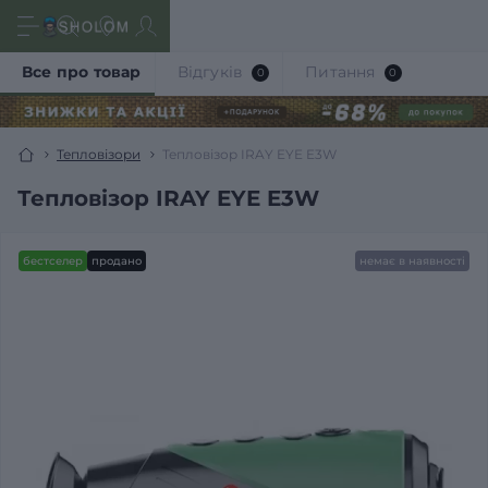
Все про товар
Відгуків
Питання
0
0
Тепловізори
Тепловізор IRAY EYE E3W
Тепловізор IRAY EYE E3W
бестселер
продано
немає в наявності