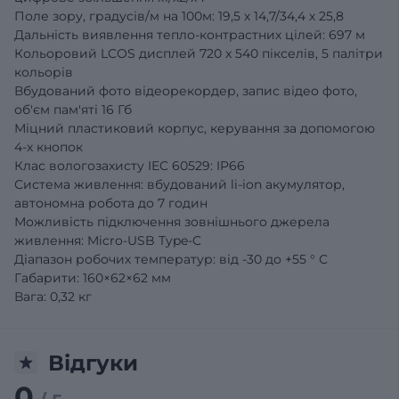
Поле зору, градусів/м на 100м: 19,5 х 14,7/34,4 х 25,8
Дальність виявлення тепло-контрастних цілей: 697 м
Кольоровий LCOS дисплей 720 x 540 пікселів, 5 палітри
кольорів
Вбудований фото відеорекордер, запис відео фото,
об'єм пам'яті 16 Гб
Міцний пластиковий корпус, керування за допомогою
4-х кнопок
Клас вологозахисту IEC 60529: IP66
Система живлення: вбудований li-ion акумулятор,
автономна робота до 7 годин
Можливість підключення зовнішнього джерела
живлення: Micro-USB Type-C
Діапазон робочих температур: від -30 до +55 ° С
Габарити: 160×62×62 мм
Вага: 0,32 кг
Відгуки
0