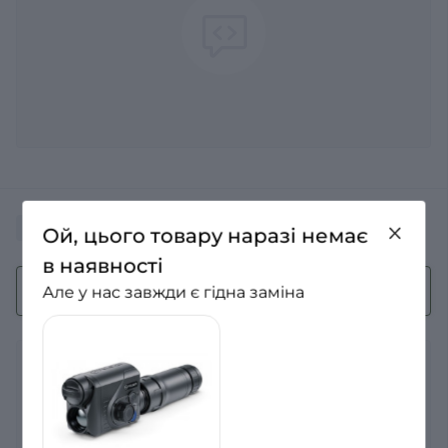
Питання та відповіді
Ой, цього товару наразі немає
в наявності
+ Додати питання
Але у нас завжди є гідна заміна
Немає питань про даний товар, станьте
першим і задайте своє питання.