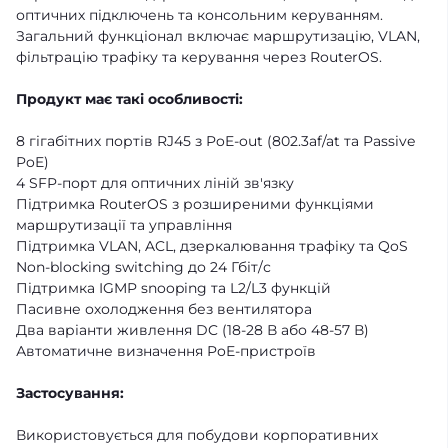
оптичних підключень та консольним керуванням.
Загальний функціонал включає маршрутизацію, VLAN,
фільтрацію трафіку та керування через RouterOS.
Продукт має такі особливості:
8 гігабітних портів RJ45 з PoE-out (802.3af/at та Passive
PoE)
4 SFP-порт для оптичних ліній зв'язку
Підтримка RouterOS з розширеними функціями
маршрутизації та управління
Підтримка VLAN, ACL, дзеркалювання трафіку та QoS
Non-blocking switching до 24 Гбіт/с
Підтримка IGMP snooping та L2/L3 функцій
Пасивне охолодження без вентилятора
Два варіанти живлення DC (18-28 В або 48-57 В)
Автоматичне визначення PoE-пристроїв
Застосування:
Використовується для побудови корпоративних