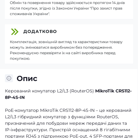
Обмін та повернення товару здійснюється протягом 14 днів
після покупки, згідно із Законом України "Про захист прав
споживачів України".
ДОДАТКОВО
Комплектація, зовнішній вигляд та характеристики товару
можуть змінюватися виробником без попередження.
Рекомендуємо перевіряти їх на сайті виробника перед
покупкою.
Опис
Керований комутатор L2/L3 (RouterOS)
MikroTik CRS112-
8P-4S-IN
PoE-комутатор MikroTik CRS112-8P-4S-IN – це керований
L2/L3 гібридний комутатор з функціями RouterOS,
призначений для побудови мереж передачі даних та
IP-інфраструктури. Пристрій оснащений 8 гігабітними
портами RJ45 з підтримкою PoE-out, 4 SFP-портами для