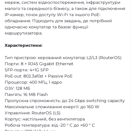
мереж, систем відеоспостереження, інфраструктури
малого та середнього бізнесу, а також для підключення
IP-камер, точок доступу Wi-Fi та іншого PoE-
обладнання. Підходить для завдань, де потрібний
одночасно комутатор та базові функції
маршрутизатора.
Характеристики:
Тип пристрою: керований комутатор L2/L3 (RouterOS)
Порти: 8 × RJ45 Gigabit Ethernet
SFP-порти: 4×1G SFP
PoE-out: 802.3af/at + Passive PoE
Процесор: 400 МГц, 1 ядро
ОЗУ: 128 МБ
Пам'ять: 16 MB Flash
Пропускна спроможність: до 24 Gbps switching capacity
Максимальне споживання енергії: до 160 W
Управління: RouterOS (L5)
Корпус: настільний, без вентилятора
Робоча температура: від -20 ° C до +60 ° C