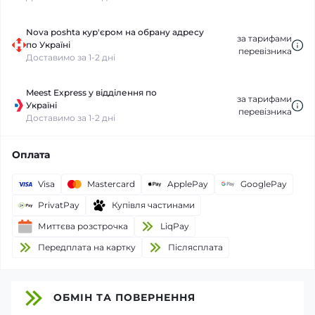
Nova poshta кур'єром на обрану адресу
за тарифами
по Україні
перевізника
Доставимо за 1-2 дні
Meest Express у відділення по
за тарифами
Україні
перевізника
Доставимо за 1-2 дні
Оплата
Visa
Mastercard
ApplePay
GooglePay
PrivatPay
Купівля частинами
Миттєва розстрочка
LiqPay
Передплата на картку
Пiслясплата
ОБМІН ТА ПОВЕРНЕННЯ