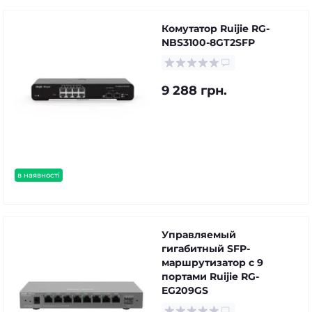
Комутатор Ruijie RG-
NBS3100-8GT2SFP
9 288 грн.
в наявності
Управляемый
гигабитный SFP-
маршрутизатор с 9
портами Ruijie RG-
EG209GS