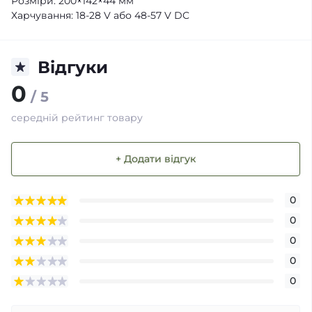
Розміри: 200×142×44 мм
Харчування: 18-28 V або 48-57 V DC
Відгуки
0
/ 5
середній рейтинг товару
+ Додати відгук
0
0
0
0
0