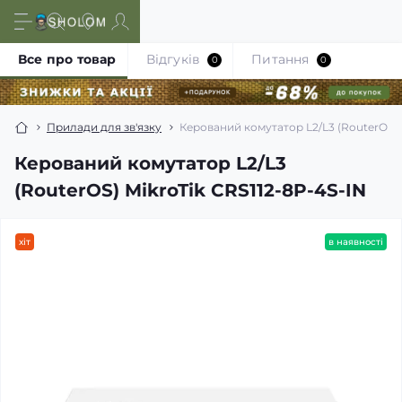
Все про товар
Відгуків
Питання
0
0
Прилади для зв'язку
Керований комутатор L2/L3 (RouterOS) 
Керований комутатор L2/L3
(RouterOS) MikroTik CRS112-8P-4S-IN
хіт
в наявності