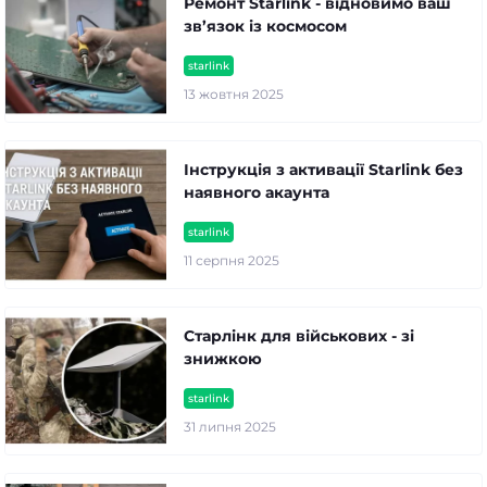
Ремонт Starlink - відновимо ваш
зв’язок із космосом
starlink
13 жовтня 2025
Інструкція з активації Starlink без
наявного акаунта
starlink
11 серпня 2025
Старлінк для військових - зі
знижкою
starlink
31 липня 2025